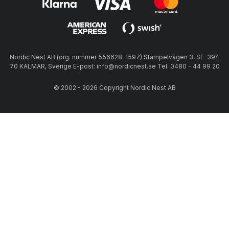
Nordic Nest AB (org. nummer 556628-1597) Stämpelvägen 3, SE-394
70 KALMAR, Sverige E-post: info@nordicnest.se Tel. 0480 - 44 99 20
© 2002 - 2026 Copyright Nordic Nest AB