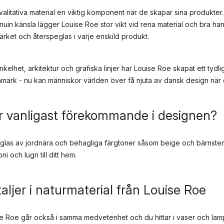
alitativa material en viktig komponent när de skapar sina produkter. 
enuin känsla lägger Louise Roe stor vikt vid rena material och bra h
ket och återspeglas i varje enskild produkt.
kelhet, arkitektur och grafiska linjer har Louise Roe skapat ett tydli
Danmark - nu kan människor världen över få njuta av dansk design när
är vanligast förekommande i designen?
las av jordnära och behagliga färgtoner såsom beige och bärnsten, 
 och lugn till ditt hem.
aljer i naturmaterial från Louise Roe
e Roe går också i samma medvetenhet och du hittar i vaser och lamp