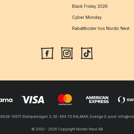
Black Friday 2026
Cyber Monday
Rabattkoder hos Nordic Nest
56628-1597) Stämpelvägen 3, SE-394 70 KALMAR, Sverige E-post: info@nord
© 2002 - 2026 Copyright Nordic Nest AB