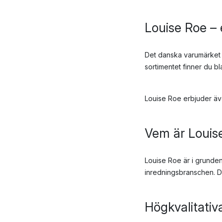
Louise Roe – 
Det danska varumärket L
sortimentet finner du b
Louise Roe erbjuder ä
Vem är Louis
Louise Roe är i grunden
inredningsbranschen. Det
Högkvalitativ