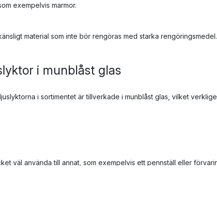
, som exempelvis marmor.
känsligt material som inte bör rengöras med starka rengöringsmedel.
slyktor i munblåst glas
slyktorna i sortimentet är tillverkade i munblåst glas, vilket verklig
ket väl använda till annat, som exempelvis ett pennställ eller förva
me.
ån Lousie Roe maskindisk?