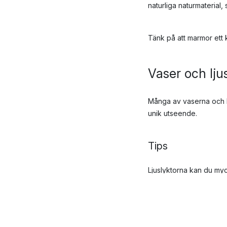
naturliga naturmaterial
Tänk på att marmor ett 
Vaser och lju
Många av vaserna och lju
unik utseende.
Tips
Ljuslyktorna kan du myc
inte har tända ljus fram
Tål glasen fr