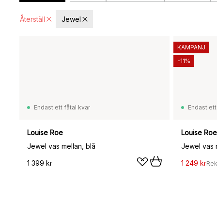
Återställ
Jewel
KAMPANJ
-11%
Endast ett fåtal kvar
Endast ett
Louise Roe
Louise Roe
Jewel vas mellan, blå
Jewel vas m
1 399 kr
1 249 kr
Rek