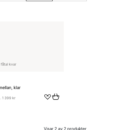
 fåtal kvar
ellan, klar
.
1 399 kr
Visar 2 av 2 produkter