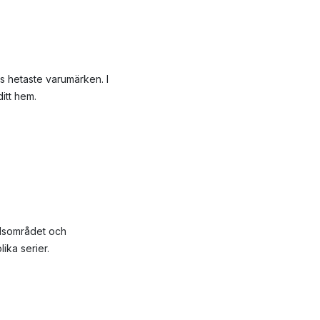
s hetaste varumärken. I
itt hem.
ilsområdet och
ika serier.