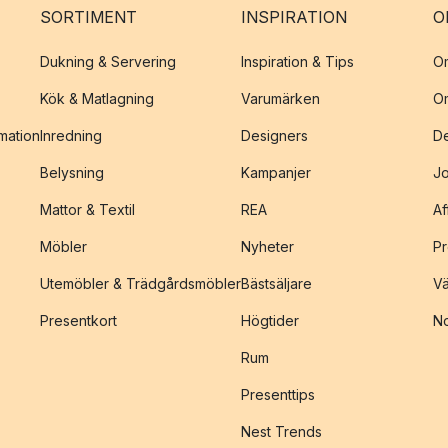
SORTIMENT
INSPIRATION
O
Dukning & Servering
Inspiration & Tips
O
Kök & Matlagning
Varumärken
O
amation
Inredning
Designers
De
Belysning
Kampanjer
J
Mattor & Textil
REA
Af
Möbler
Nyheter
Pr
Utemöbler & Trädgårdsmöbler
Bästsäljare
Vä
Presentkort
Högtider
No
Rum
Presenttips
Nest Trends