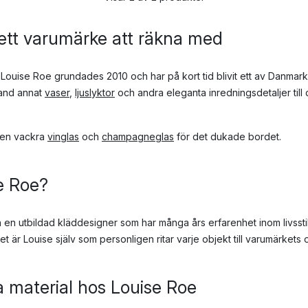
ett varumärke att räkna med
ouise Roe grundades 2010 och har på kort tid blivit ett av Danmark
land annat
vaser
,
ljuslyktor
och andra eleganta inredningsdetaljer till d
ven vackra
vinglas
och
champagneglas
för det dukade bordet.
e Roe?
 en utbildad kläddesigner som har många års erfarenhet inom livsst
 är Louise själv som personligen ritar varje objekt till varumärkets ol
a material hos Louise Roe