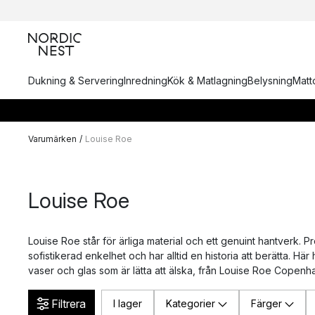
Dukning & Servering
Inredning
Kök & Matlagning
Belysning
Matto
Varumärken
/
Louise Roe
Louise Roe
Louise Roe står för ärliga material och ett genuint hantverk.
sofistikerad enkelhet och har alltid en historia att berätta. Här h
vaser och glas som är lätta att älska, från Louise Roe Copenh
Filtrera
I lager
Kategorier
Färger