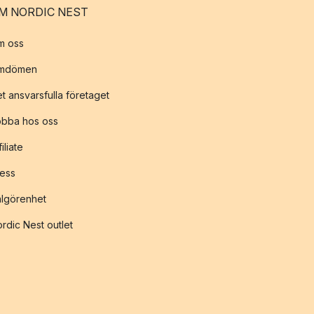
M NORDIC NEST
m oss
mdömen
t ansvarsfulla företaget
obba hos oss
filiate
ess
lgörenhet
rdic Nest outlet