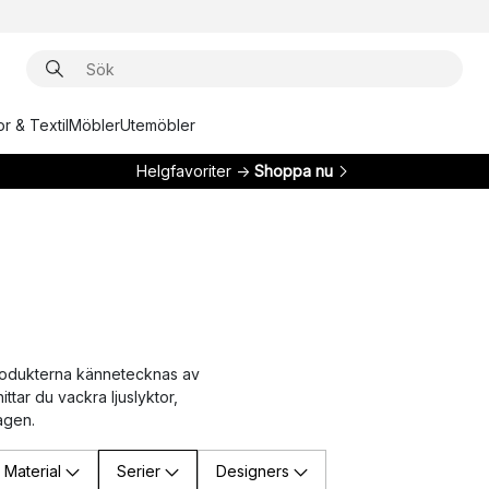
r & Textil
Möbler
Utemöbler
Helgfavoriter →
Shoppa nu
 Produkterna kännetecknas av
ittar du vackra ljuslyktor,
agen.
Material
Serier
Designers