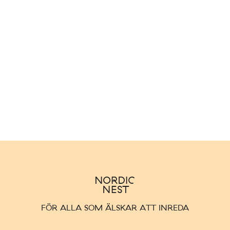
ouise Roe tål att diskas i diskmaskin.
FÖR ALLA SOM ÄLSKAR ATT INREDA