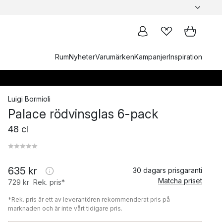
Rum
Nyheter
Varumärken
Kampanjer
Inspiration
Luigi Bormioli
Palace rödvinsglas 6-pack
48 cl
635 kr
30 dagars prisgaranti
Matcha priset
729 kr
Rek. pris*
*Rek. pris är ett av leverantören rekommenderat pris på
marknaden och är inte vårt tidigare pris.