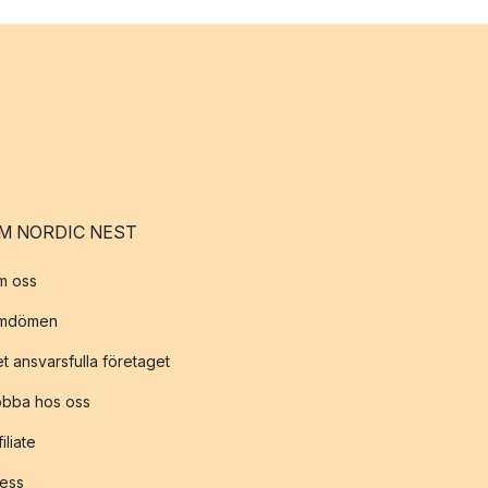
M NORDIC NEST
m oss
mdömen
t ansvarsfulla företaget
obba hos oss
filiate
ess