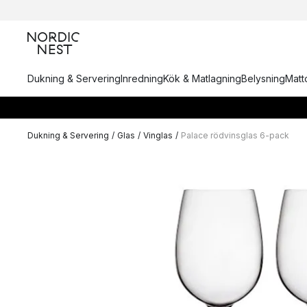
Dukning & Servering
Inredning
Kök & Matlagning
Belysning
Matto
Dukning & Servering
/
Glas
/
Vinglas
/
Palace rödvinsglas 6-pack