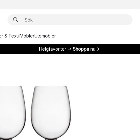
r & Textil
Möbler
Utemöbler
Helgfavoriter →
Shoppa nu