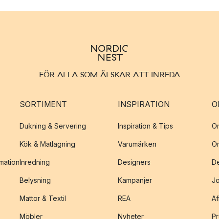
FÖR ALLA SOM ÄLSKAR ATT INREDA
SORTIMENT
INSPIRATION
O
Dukning & Servering
Inspiration & Tips
O
Kök & Matlagning
Varumärken
O
amation
Inredning
Designers
De
Belysning
Kampanjer
J
Mattor & Textil
REA
Af
Möbler
Nyheter
Pr