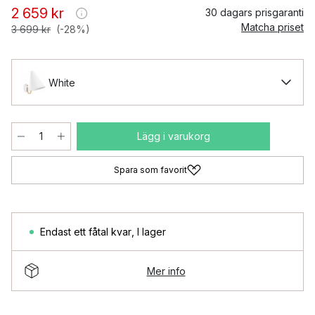
2 659 kr
30 dagars prisgaranti
Matcha priset
3 699 kr
(-28%)
White
Lägg i varukorg
Spara som favorit
Endast ett fåtal kvar
,
I lager
Mer info