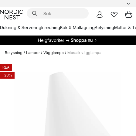
Dukning & Servering
Inredning
Kök & Matlagning
Belysning
Mattor & Te
Helgfavoriter →
Shoppa nu
Belysning
/
Lampor
/
Vägglampa
/
Mosaik vägglampa
REA
-28%