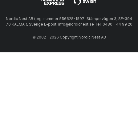
Nordic Nest AB (org. nummer 556628-1597) Stämpelvägen 3, SE-394
70 KALMAR, Sverige E-post: info@nordicnest.se Tel. 0480 - 44 99 20
© 2002 - 2026 Copyright Nordic Nest AB