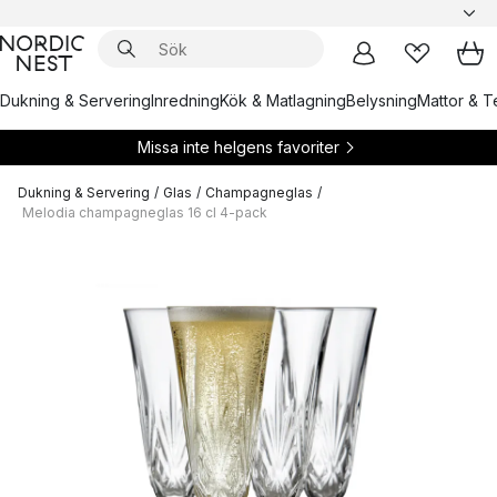
Dukning & Servering
Inredning
Kök & Matlagning
Belysning
Mattor & Te
Missa inte helgens favoriter
Dukning & Servering
/
Glas
/
Champagneglas
/
Melodia champagneglas 16 cl 4-pack