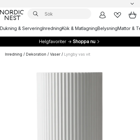
Dukning & Servering
Inredning
Kök & Matlagning
Belysning
Mattor & Te
Helgfavoriter →
Shoppa nu
Inredning
/
Dekoration
/
Vaser
/
Lyngby vas vit