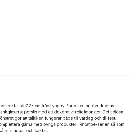
hombe tallrik Ø27 cm från Lyngby Porcelæn är tillverkad av
lankglaserat porslin med ett dekorativt reliefmönster. Det tidlösa
önstret gör att tallriken fungerar både till vardag och till fest.
omplettera gärna med övriga produkter i Rhombe-serien så som
kålar, muggar och kakfat.