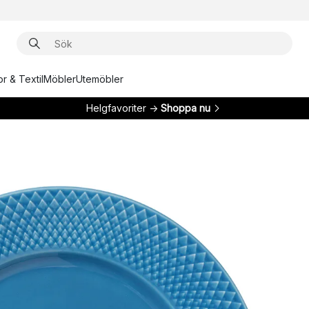
r & Textil
Möbler
Utemöbler
Helgfavoriter →
Shoppa nu