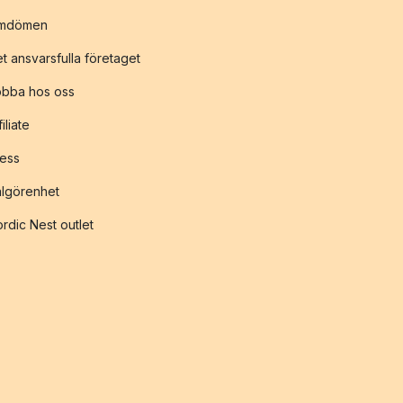
mdömen
t ansvarsfulla företaget
obba hos oss
filiate
ess
lgörenhet
rdic Nest outlet