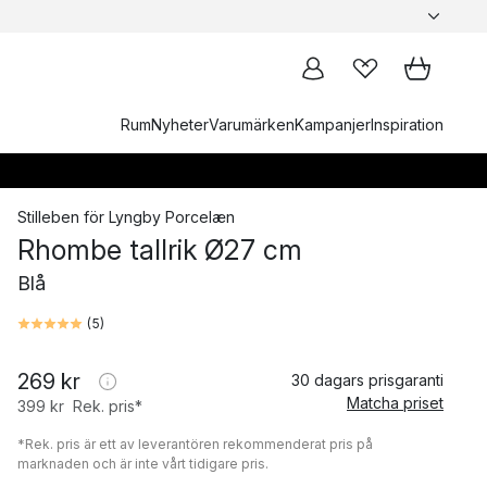
Rum
Nyheter
Varumärken
Kampanjer
Inspiration
Stilleben
för
Lyngby Porcelæn
Rhombe tallrik Ø27 cm
Blå
(
5
)
269 kr
30 dagars prisgaranti
Matcha priset
399 kr
Rek. pris*
*Rek. pris är ett av leverantören rekommenderat pris på
marknaden och är inte vårt tidigare pris.