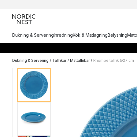
Dukning & Servering
Inredning
Kök & Matlagning
Belysning
Matto
Dukning & Servering
/
Tallrikar
/
Mattallrikar
/
Rhombe tallrik Ø27 cm