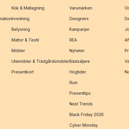
Kök & Matlagning
Varumärken
O
amation
Inredning
Designers
De
Belysning
Kampanjer
J
Mattor & Textil
REA
Af
Möbler
Nyheter
Pr
Utemöbler & Trädgårdsmöbler
Bästsäljare
Vä
Presentkort
Högtider
No
Rum
Presenttips
Nest Trends
Black Friday 2026
Cyber Monday