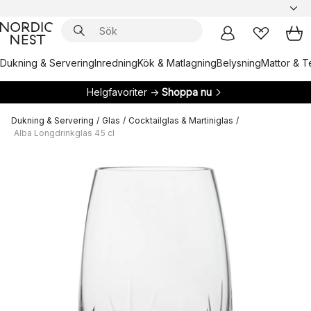
Dukning & Servering
Inredning
Kök & Matlagning
Belysning
Mattor & Te
Helgfavoriter →
Shoppa nu
Dukning & Servering
/
Glas
/
Cocktailglas & Martiniglas
/
Alba Longdrinkglas 45 cl