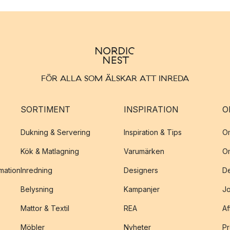
FÖR ALLA SOM ÄLSKAR ATT INREDA
SORTIMENT
INSPIRATION
O
Dukning & Servering
Inspiration & Tips
O
Kök & Matlagning
Varumärken
O
amation
Inredning
Designers
De
Belysning
Kampanjer
J
Mattor & Textil
REA
Af
Möbler
Nyheter
Pr