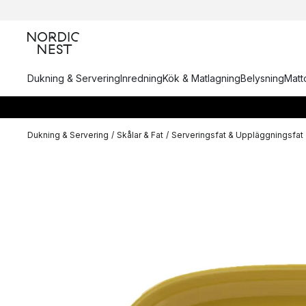
Dukning & Servering
Inredning
Kök & Matlagning
Belysning
Matto
Dukning & Servering
/
Skålar & Fat
/
Serveringsfat & Uppläggningsfat