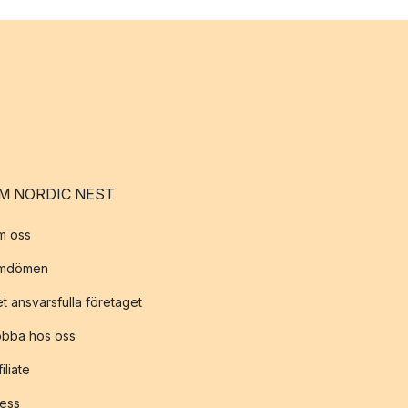
M NORDIC NEST
m oss
mdömen
t ansvarsfulla företaget
obba hos oss
filiate
ess