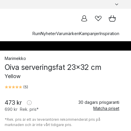
Rum
Nyheter
Varumärken
Kampanjer
Inspiration
Marimekko
Oiva serveringsfat 23x32 cm
Yellow
(
5
)
473 kr
30 dagars prisgaranti
Matcha priset
690 kr
Rek. pris*
*Rek. pris är ett av leverantören rekommenderat pris på
marknaden och är inte vårt tidigare pris.