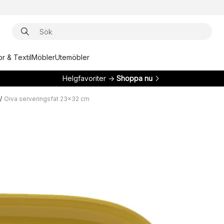
r & Textil
Möbler
Utemöbler
Helgfavoriter →
Shoppa nu
/
Oiva serveringsfat 23x32 cm