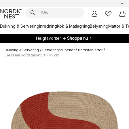
Dukning & Servering
Inredning
Kök & Matlagning
Belysning
Mattor & Te
Helgfavoriter →
Shoppa nu
Dukning & Servering
/
Serveringstillbehör
/
Bordstabletter
/
Seireeni bordstablett 31x45 cm