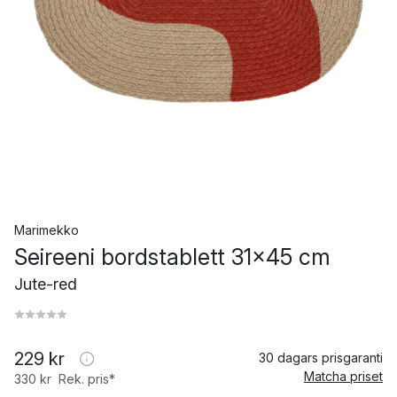
Marimekko
Seireeni bordstablett 31x45 cm
Jute-red
229 kr
30 dagars prisgaranti
Matcha priset
330 kr
Rek. pris*