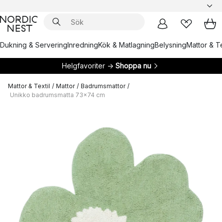
Dukning & Servering
Inredning
Kök & Matlagning
Belysning
Mattor & Te
Helgfavoriter →
Shoppa nu
Mattor & Textil
/
Mattor
/
Badrumsmattor
/
Unikko badrumsmatta 73x74 cm