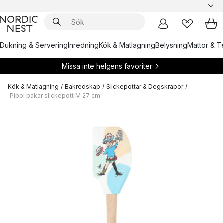
Dukning & Servering
Inredning
Kök & Matlagning
Belysning
Mattor & Te
Missa inte helgens favoriter
Kök & Matlagning
/
Bakredskap
/
Slickepottar & Degskrapor
/
Pippi bakar slickepott M 27 cm