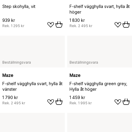
Step skohylla, vit
F-shelf vägghylla svart, hylla åt
höger
939 kr
1 830 kr
Rek.
1 295 kr
Rek.
2 495 kr
Beställningsvara
Beställningsvara
Maze
Maze
F-shelf vägghylla svart, hylla åt
F-shelf vägghylla green grey,
vänster
Hylla åt höger
1 790 kr
1 459 kr
Rek.
2 495 kr
Rek.
1 995 kr