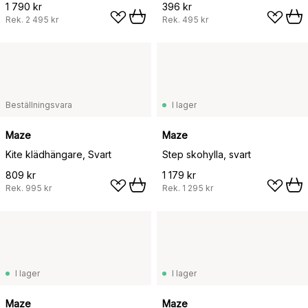
1 790 kr
396 kr
Rek.
2 495 kr
Rek.
495 kr
Beställningsvara
I lager
Maze
Maze
Kite klädhängare, Svart
Step skohylla, svart
809 kr
1 179 kr
Rek.
995 kr
Rek.
1 295 kr
I lager
I lager
Maze
Maze