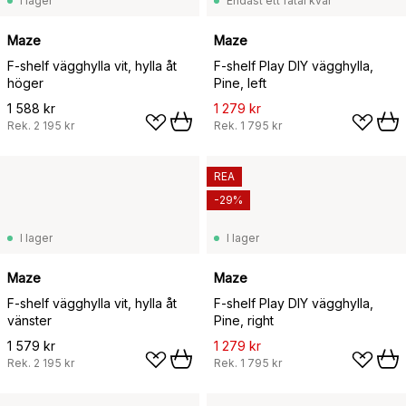
I lager
Endast ett fåtal kvar
Maze
Maze
F-shelf vägghylla vit, hylla åt
F-shelf Play DIY vägghylla,
höger
Pine, left
1 588 kr
1 279 kr
Rek.
2 195 kr
Rek.
1 795 kr
REA
-29%
I lager
I lager
Maze
Maze
F-shelf vägghylla vit, hylla åt
F-shelf Play DIY vägghylla,
vänster
Pine, right
1 579 kr
1 279 kr
Rek.
2 195 kr
Rek.
1 795 kr