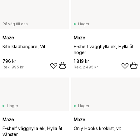
På väg till oss
I lager
Maze
Maze
Kite klädhängare, Vit
F-shelf vägghylla ek, Hylla åt
höger
796 kr
1 819 kr
Rek.
995 kr
Rek.
2 495 kr
I lager
I lager
Maze
Maze
F-shelf vägghylla ek, Hylla åt
Only Hooks kroklist, vit
vänster