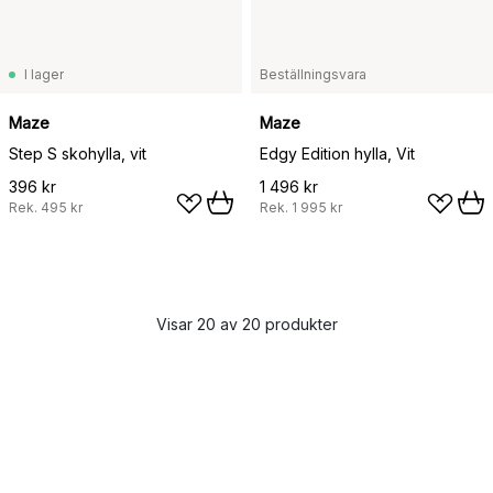
I lager
Beställningsvara
Maze
Maze
Step S skohylla, vit
Edgy Edition hylla, Vit
396 kr
1 496 kr
Rek.
495 kr
Rek.
1 995 kr
Visar 20 av 20 produkter