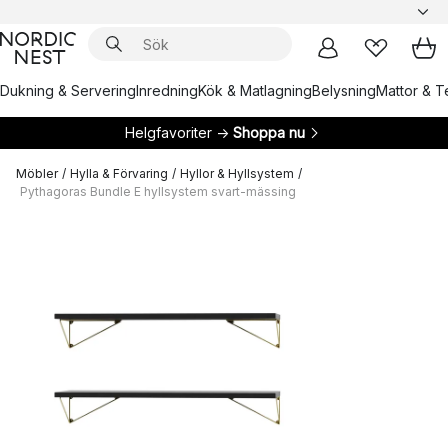
Dukning & Servering
Inredning
Kök & Matlagning
Belysning
Mattor & Te
Helgfavoriter →
Shoppa nu
Möbler
/
Hylla & Förvaring
/
Hyllor & Hyllsystem
/
Pythagoras Bundle E hyllsystem svart-mässing