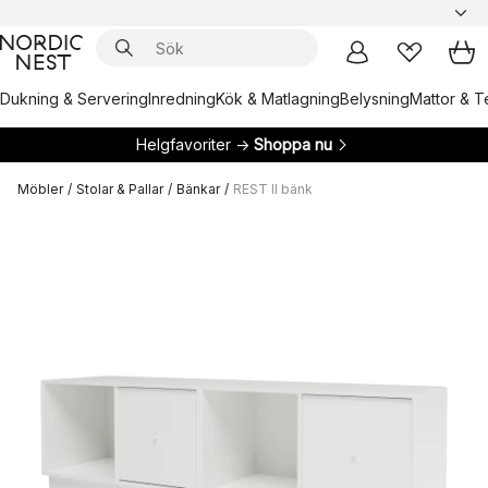
Dukning & Servering
Inredning
Kök & Matlagning
Belysning
Mattor & Te
Helgfavoriter →
Shoppa nu
Möbler
/
Stolar & Pallar
/
Bänkar
/
REST II bänk