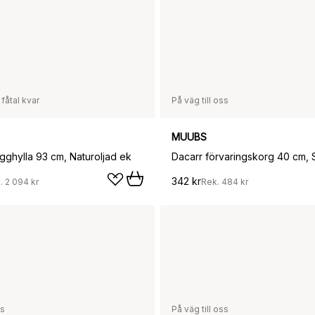
 fåtal kvar
På väg till oss
MUUBS
gghylla 93 cm, Naturoljad ek
Dacarr förvaringskorg 40 cm, 
342 kr
.
2 094 kr
Rek.
484 kr
ss
På väg till oss