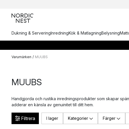
Dukning & Servering
Inredning
Kök & Matlagning
Belysning
Matto
Varumärken
/
MUUBS
MUUBS
Handgjorda och rustika inredningsprodukter som skapar spä
adderar en känsla av genuinitet till ditt hem.
Filtrera
I lager
Kategorier
Färger