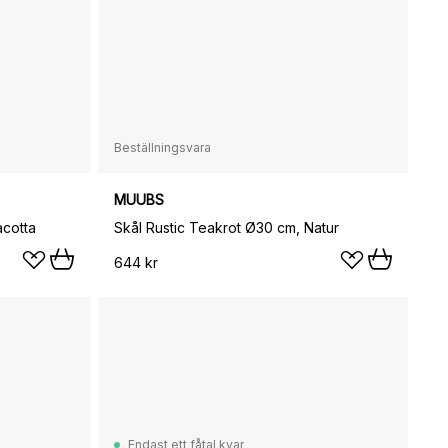
Beställningsvara
MUUBS
acotta
Skål Rustic Teakrot Ø30 cm, Natur
644 kr
Endast ett fåtal kvar