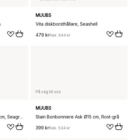
MUUBS
å
Vita diskborsthållare, Seashell
479 kr
Rek.
644 kr
På väg till oss
MUUBS
Vita dekorationsbricka 20x30 cm, Seagrass
Stain Bonbonniere Ask Ø15 cm, Rost-grå
399 kr
Rek.
534 kr