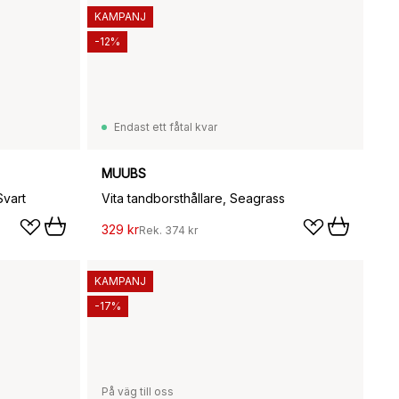
KAMPANJ
-12%
Endast ett fåtal kvar
MUUBS
Svart
Vita tandborsthållare, Seagrass
329 kr
Rek.
374 kr
KAMPANJ
-17%
På väg till oss