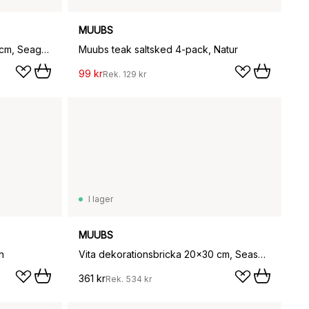
MUUBS
Vita hushållspappershållare 31 cm, Seagrass
Muubs teak saltsked 4-pack, Natur
99 kr
Rek.
129 kr
I lager
MUUBS
n
Vita dekorationsbricka 20x30 cm, Seashell
361 kr
Rek.
534 kr