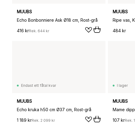
MUUBS
MUUBS
Echo Bonbonniere Ask Ø18 cm, Rost-grå
Ripe vas, K
416 kr
484 kr
Rek.
644 kr
Endast ett fåtal kvar
I lager
MUUBS
MUUBS
Echo kruka h50 cm Ø37 cm, Rost-grå
Mame dipps
1 189 kr
107 kr
Rek.
2 099 kr
Rek.