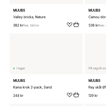
MUUBS
MUUBS
Valley bricka, Nature
Camou dörr
382 kr
538 kr
Rek.
564 kr
Rek.
I lager
På väg till o
MUUBS
MUUBS
Kama krok 2-pack, Sand
Ray skål Ø1
244 kr
129 kr