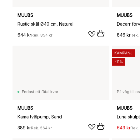
MUUBS
MUUBS
Rustic skål Ø40 cm, Natural
Dacarr för
644 kr
846 kr
Rek.
854 kr
Rek.
KAMPANJ
-11%
Endast ett fåtal kvar
På väg till o
MUUBS
MUUBS
Kama tvålpump, Sand
Luna skulpt
389 kr
649 kr
Rek.
564 kr
Rek.