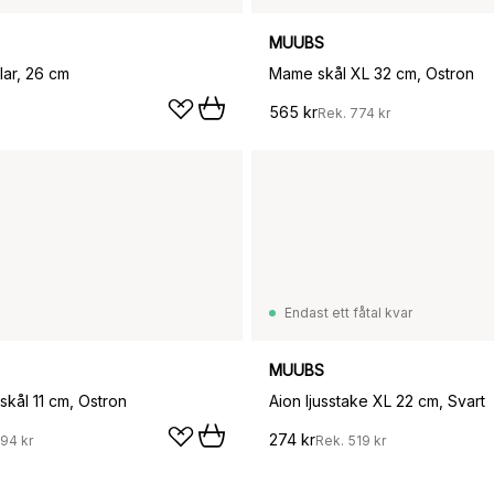
MUUBS
lar, 26 cm
Mame skål XL 32 cm, Ostron
565 kr
Rek.
774 kr
Endast ett fåtal kvar
MUUBS
kål 11 cm, Ostron
Aion ljusstake XL 22 cm, Svart
274 kr
194 kr
Rek.
519 kr