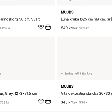
MUUBS
varingskorg 50 cm, Svart
Luna kruka Ø25 cm h18 cm, Gr
549 kr
1 129 kr
Rek.
969 kr
ss
Endast ett fåtal kvar
MUUBS
ur, Grey, 12x3x21,5 cm
345 kr
729 kr
Rek.
534 kr