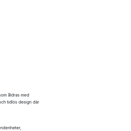
 som åldras med
och tidlös design där
undenheter,