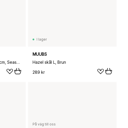
I lager
MUUBS
Vita hushållspappershållare 31 cm, Seashell
Hazel skål L, Brun
289 kr
På väg till oss