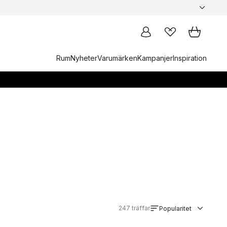
Rum
Nyheter
Varumärken
Kampanjer
Inspiration
247
träffar
Popularitet