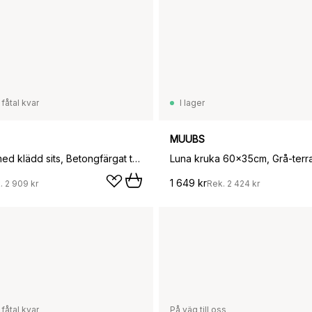
 fåtal kvar
I lager
MUUBS
Tetra stol med klädd sits, Betongfärgat tyg-naturoljad ek
Luna kruka 60x35cm, Grå-terr
1 649 kr
.
2 909 kr
Rek.
2 424 kr
 fåtal kvar
På väg till oss