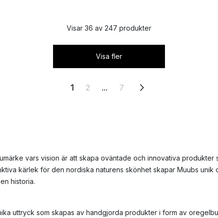
Visar 36 av 247 produkter
Visa fler
1
2
...
7
rumärke vars vision är att skapa oväntade och innovativa produkter
inktiva kärlek för den nordiska naturens skönhet skapar Muubs unik 
en historia.
ka uttryck som skapas av handgjorda produkter i form av oregelb