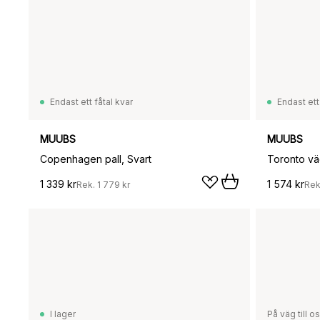
Endast ett fåtal kvar
Endast ett
MUUBS
MUUBS
Copenhagen pall, Svart
Toronto vä
1 339 kr
1 574 kr
Rek.
1 779 kr
Rek
I lager
På väg till o