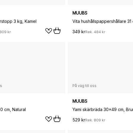
MUUBS
stopp 3 kg, Kamel
349 kr
809 kr
Rek.
484 kr
ss
På väg till oss
MUUBS
0 cm, Natural
Yami skärbräda 30x49 cm, Bru
529 kr
Rek.
809 kr