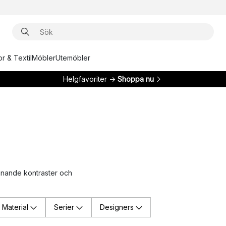
r & Textil
Möbler
Utemöbler
Helgfavoriter →
Shoppa nu
nnande kontraster och
Material
Serier
Designers