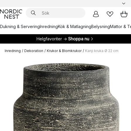
Dukning & Servering
Inredning
Kök & Matlagning
Belysning
Mattor & Te
Helgfavoriter →
Shoppa nu
Inredning
/
Dekoration
/
Krukor & Blomkrukor
/
Kanji kruka Ø 22 cm