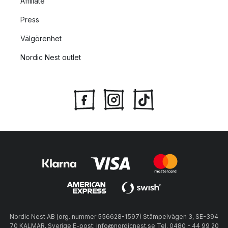
Affiliate
Press
Välgörenhet
Nordic Nest outlet
Nordic Nest AB (org. nummer 556628-1597) Stämpelvägen 3, SE-394
70 KALMAR, Sverige E-post: info@nordicnest.se Tel. 0480 - 44 99 20