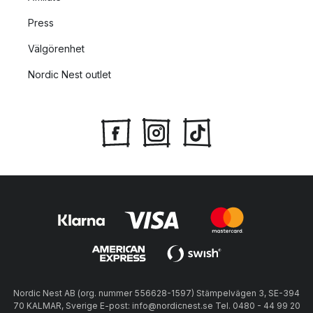
Press
Välgörenhet
Nordic Nest outlet
Nordic Nest AB (org. nummer 556628-1597) Stämpelvägen 3, SE-394
70 KALMAR, Sverige E-post: info@nordicnest.se Tel. 0480 - 44 99 20