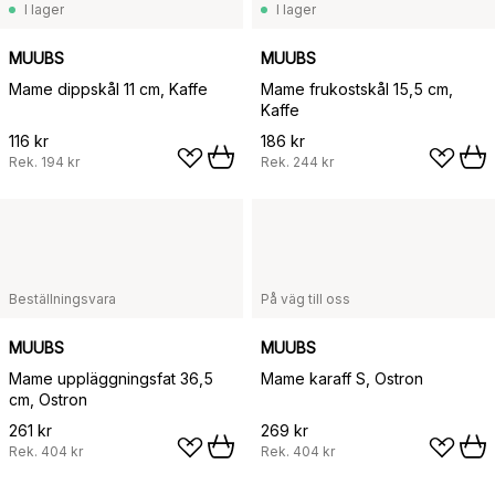
I lager
I lager
MUUBS
MUUBS
Mame dippskål 11 cm, Kaffe
Mame frukostskål 15,5 cm,
Kaffe
116 kr
186 kr
Rek.
194 kr
Rek.
244 kr
Beställningsvara
På väg till oss
MUUBS
MUUBS
Mame uppläggningsfat 36,5
Mame karaff S, Ostron
cm, Ostron
261 kr
269 kr
Rek.
404 kr
Rek.
404 kr