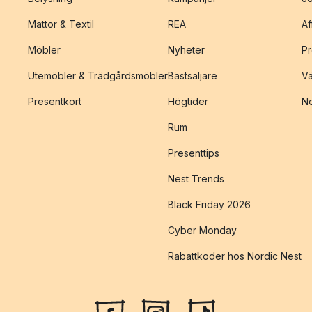
Mattor & Textil
REA
Af
Möbler
Nyheter
Pr
Utemöbler & Trädgårdsmöbler
Bästsäljare
Vä
Presentkort
Högtider
No
Rum
Presenttips
Nest Trends
Black Friday 2026
Cyber Monday
Rabattkoder hos Nordic Nest