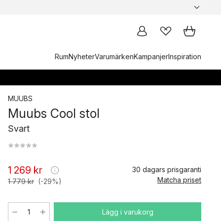
Rum
Nyheter
Varumärken
Kampanjer
Inspiration
MUUBS
Muubs Cool stol
Svart
1 269 kr
30 dagars prisgaranti
Matcha priset
1 779 kr
(-29%)
Lägg i varukorg