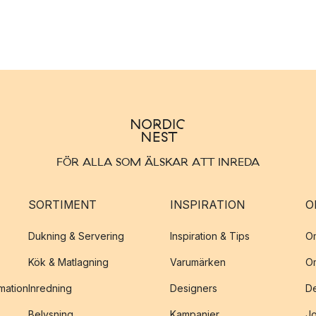
FÖR ALLA SOM ÄLSKAR ATT INREDA
SORTIMENT
INSPIRATION
O
Dukning & Servering
Inspiration & Tips
O
Kök & Matlagning
Varumärken
O
amation
Inredning
Designers
De
Belysning
Kampanjer
J