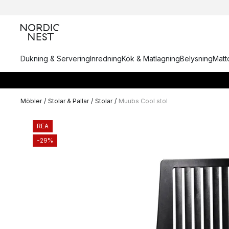
Dukning & Servering
Inredning
Kök & Matlagning
Belysning
Matto
Möbler
/
Stolar & Pallar
/
Stolar
/
Muubs Cool stol
REA
-29%