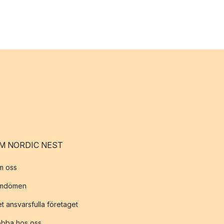
M NORDIC NEST
m oss
mdömen
t ansvarsfulla företaget
obba hos oss