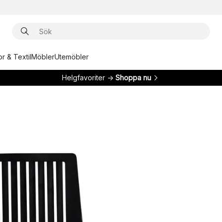
r & Textil
Möbler
Utemöbler
Helgfavoriter →
Shoppa nu