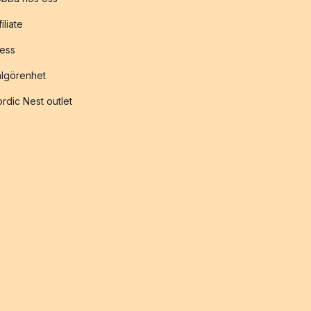
filiate
ess
lgörenhet
rdic Nest outlet