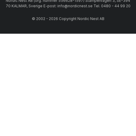
Nordic Nest AB (org. nummer 556628-1597) Stämpelvägen 3, SE-394
70 KALMAR, Sverige E-post: info@nordicnest.se Tel. 0480 - 44 99 20
© 2002 - 2026 Copyright Nordic Nest AB