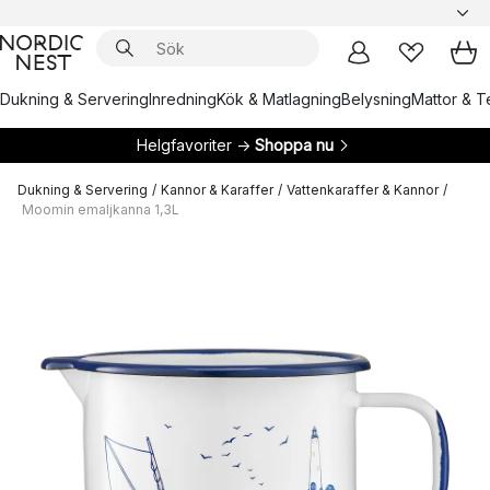
Dukning & Servering
Inredning
Kök & Matlagning
Belysning
Mattor & Te
Helgfavoriter →
Shoppa nu
Dukning & Servering
/
Kannor & Karaffer
/
Vattenkaraffer & Kannor
/
Moomin emaljkanna 1,3L