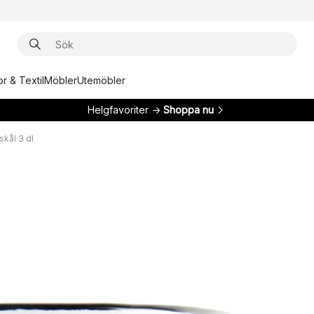
r & Textil
Möbler
Utemöbler
Helgfavoriter →
Shoppa nu
kål 3 dl