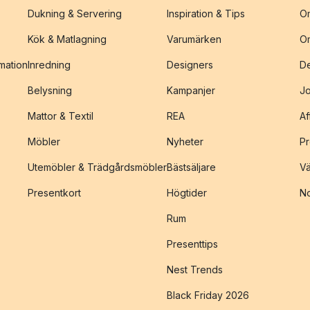
Dukning & Servering
Inspiration & Tips
O
Kök & Matlagning
Varumärken
O
amation
Inredning
Designers
De
Belysning
Kampanjer
J
Mattor & Textil
REA
Af
Möbler
Nyheter
Pr
Utemöbler & Trädgårdsmöbler
Bästsäljare
Vä
Presentkort
Högtider
No
Rum
Presenttips
Nest Trends
Black Friday 2026