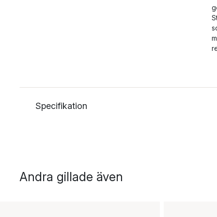
g
S
s
m
r
Specifikation
Andra gillade även