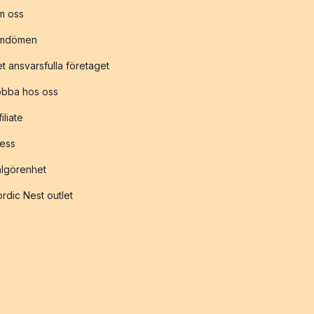
m oss
mdömen
t ansvarsfulla företaget
obba hos oss
filiate
ess
lgörenhet
rdic Nest outlet