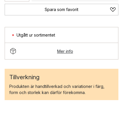
Spara som favorit
Utgått ur sortimentet
Mer info
Tillverkning
Produkten är handtillverkad och variationer i färg,
form och storlek kan därför förekomma.