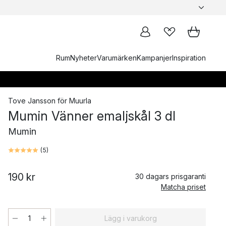
Rum
Nyheter
Varumärken
Kampanjer
Inspiration
Tove Jansson
för
Muurla
Mumin Vänner emaljskål 3 dl
Mumin
(
5
)
190 kr
30 dagars prisgaranti
Matcha priset
Lägg i varukorg