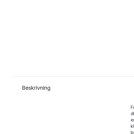
Beskrivning
F
d
e
k
b