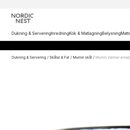
Dukning & Servering
Inredning
Kök & Matlagning
Belysning
Matto
Dukning & Servering
/
Skålar & Fat
/
Mumin skål
/
Mumin Vänner emaljs