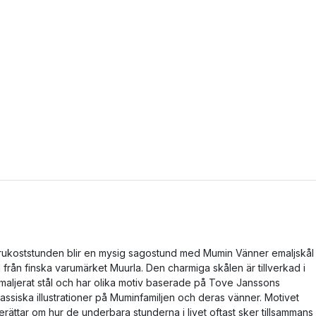
rukoststunden blir en mysig sagostund med Mumin Vänner emaljskål
l från finska varumärket Muurla. Den charmiga skålen är tillverkad i
maljerat stål och har olika motiv baserade på Tove Janssons
lassiska illustrationer på Muminfamiljen och deras vänner. Motivet
erättar om hur de underbara stunderna i livet oftast sker tillsammans 