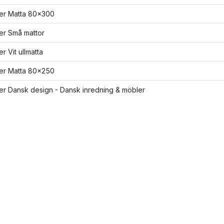
ler Matta 80x300
ler Små mattor
er Vit ullmatta
ler Matta 80x250
ler Dansk design - Dansk inredning & möbler