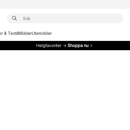
r & Textil
Möbler
Utemöbler
Helgfavoriter →
Shoppa nu