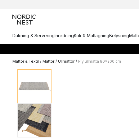
Dukning & Servering
Inredning
Kök & Matlagning
Belysning
Matto
Mattor & Textil
/
Mattor
/
Ullmattor
/
Ply ullmatta 80x200 cm