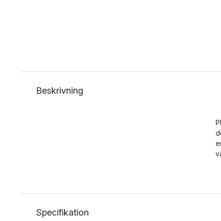
Beskrivning
P
d
e
v
Specifikation