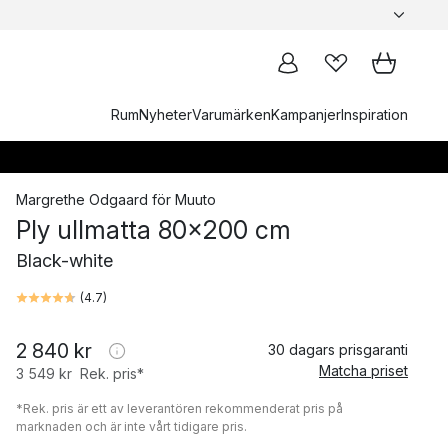
Rum
Nyheter
Varumärken
Kampanjer
Inspiration
Margrethe Odgaard
för
Muuto
Ply ullmatta 80x200 cm
Black-white
(
4.7
)
2 840 kr
30 dagars prisgaranti
Matcha priset
3 549 kr
Rek. pris*
*Rek. pris är ett av leverantören rekommenderat pris på
marknaden och är inte vårt tidigare pris.