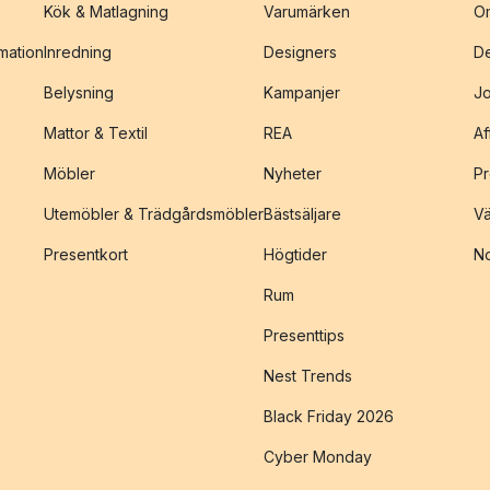
Kök & Matlagning
Varumärken
O
amation
Inredning
Designers
De
Belysning
Kampanjer
J
Mattor & Textil
REA
Af
Möbler
Nyheter
Pr
Utemöbler & Trädgårdsmöbler
Bästsäljare
Vä
Presentkort
Högtider
No
Rum
Presenttips
Nest Trends
Black Friday 2026
Cyber Monday