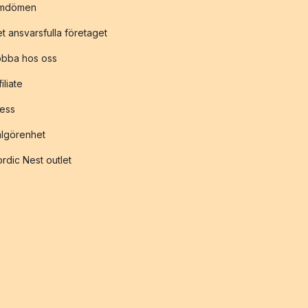
mdömen
t ansvarsfulla företaget
obba hos oss
filiate
ess
lgörenhet
rdic Nest outlet