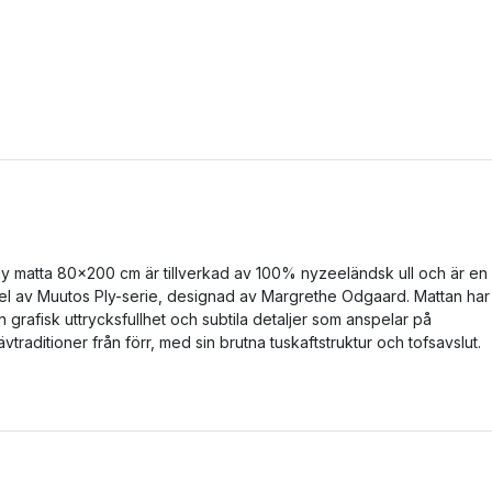
ly matta 80x200 cm är tillverkad av 100% nyzeeländsk ull och är en
el av Muutos Ply-serie, designad av Margrethe Odgaard. Mattan har
n grafisk uttrycksfullhet och subtila detaljer som anspelar på
ävtraditioner från förr, med sin brutna tuskaftstruktur och tofsavslut.