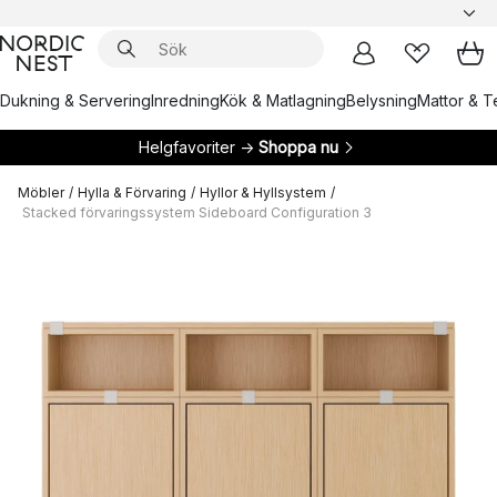
Dukning & Servering
Inredning
Kök & Matlagning
Belysning
Mattor & Te
Helgfavoriter →
Shoppa nu
Möbler
/
Hylla & Förvaring
/
Hyllor & Hyllsystem
/
Stacked förvaringssystem Sideboard Configuration 3