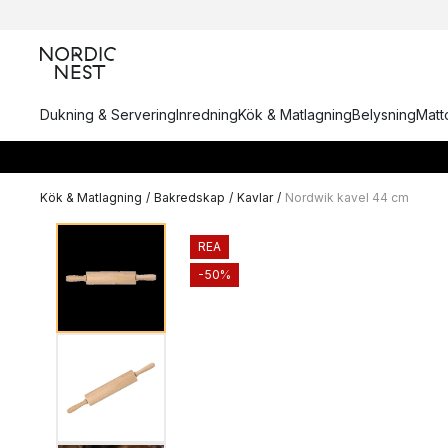
Dukning & Servering
Inredning
Kök & Matlagning
Belysning
Matto
Kök & Matlagning
/
Bakredskap
/
Kavlar
/
Nordwik kavel 44 cm
REA
-50%