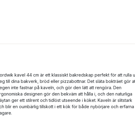
ordwik kavel 44 cm är ett klassiskt bakredskap perfekt för att rulla u
eg till dina bakverk, bröd eller pizzabottnar. Det släta bokträet gör at
egen inte fastnar på kaveln, och gör den lätt att rengöra. Den
rgonomiska designen gör den bekväm att hålla i, och den naturliga
räytan ger ett stilrent och tidlöst utseende i köket. Kaveln är slitstark
ch blir en oumbärlig tillskott i ett kök för både nybörjare och erfarna
agare.