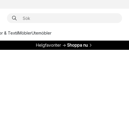
r & Textil
Möbler
Utemöbler
Helgfavoriter →
Shoppa nu