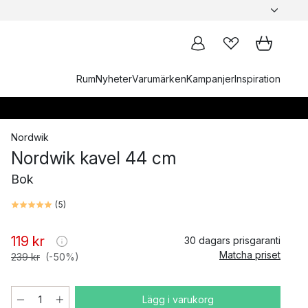
Rum
Nyheter
Varumärken
Kampanjer
Inspiration
Nordwik
Nordwik kavel 44 cm
Bok
(
5
)
119 kr
30 dagars prisgaranti
Matcha priset
239 kr
(-50%)
Lägg i varukorg