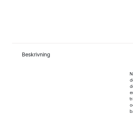
Beskrivning
N
d
d
e
t
o
b