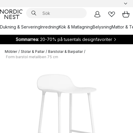
Dukning & Servering
Inredning
Kök & Matlagning
Belysning
Mattor & Te
Sommarrea:
20-70% på tusentals designfavoriter
Möbler
/
Stolar & Pallar
/
Barstolar & Barpallar
/
Form barstol metallben 75 cm