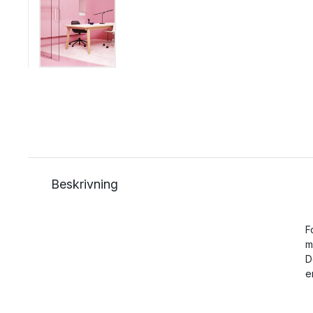
Beskrivning
F
m
D
e