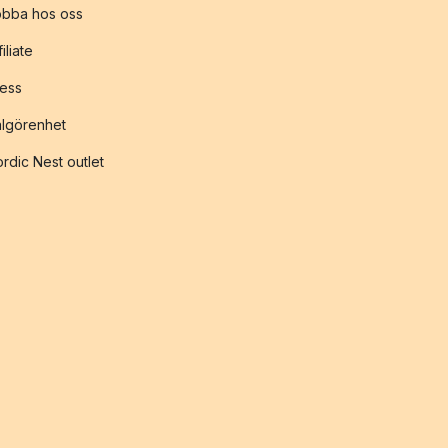
obba hos oss
filiate
ess
lgörenhet
rdic Nest outlet