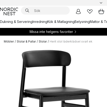
Dukning & Servering
Inredning
Kök & Matlagning
Belysning
Mattor & Te
Missa inte helgens favoriter
Möbler
/
Stolar & Pallar
/
Stolar
/
Herit stol läderklädsel svart ek