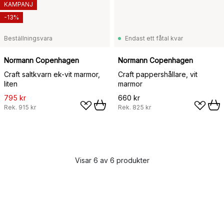
KAMPANJ
-13%
Beställningsvara
Endast ett fåtal kvar
Normann Copenhagen
Normann Copenhagen
Craft saltkvarn ek-vit marmor,
Craft pappershållare, vit
liten
marmor
795 kr
660 kr
Rek.
915 kr
Rek.
825 kr
Visar 6 av 6 produkter