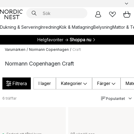
Dukning & Servering
Inredning
Kök & Matlagning
Belysning
Mattor & Te
Helgfavoriter →
Shoppa nu
Varumärken
/
Normann Copenhagen
/
Craft
Normann Copenhagen Craft
Filtrera
I lager
Kategorier
Färger
Mate
6
träffar
Popularitet