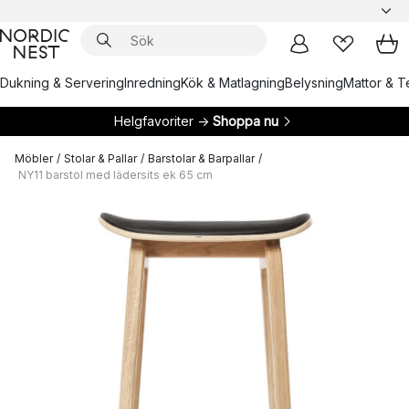
Dukning & Servering
Inredning
Kök & Matlagning
Belysning
Mattor & Te
Helgfavoriter →
Shoppa nu
Möbler
/
Stolar & Pallar
/
Barstolar & Barpallar
/
NY11 barstol med lädersits ek 65 cm