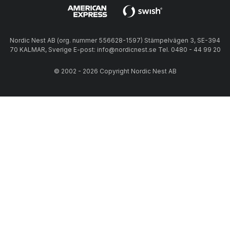
Nordic Nest AB (org. nummer 556628-1597) Stämpelvägen 3, SE-394
70 KALMAR, Sverige E-post: info@nordicnest.se Tel. 0480 - 44 99 20
© 2002 - 2026 Copyright Nordic Nest AB