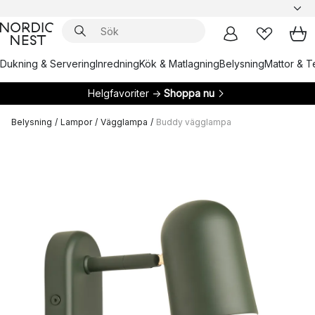
Dukning & Servering
Inredning
Kök & Matlagning
Belysning
Mattor & Te
Helgfavoriter →
Shoppa nu
Belysning
/
Lampor
/
Vägglampa
/
Buddy vägglampa