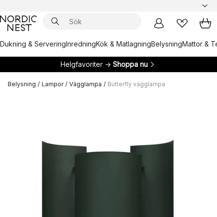
Dukning & Servering
Inredning
Kök & Matlagning
Belysning
Mattor & Te
Helgfavoriter →
Shoppa nu
Belysning
/
Lampor
/
Vägglampa
/
Butterfly vägglampa