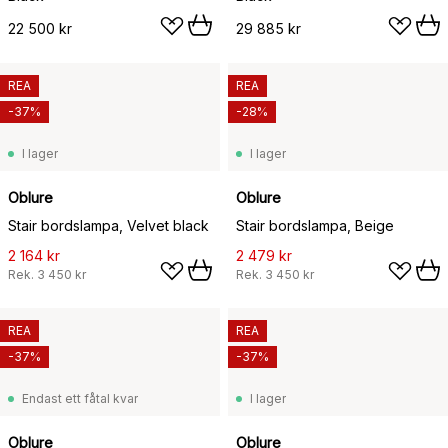
22 500 kr
29 885 kr
REA
REA
-37%
-28%
I lager
I lager
Oblure
Oblure
Stair bordslampa, Velvet black
Stair bordslampa, Beige
2 164 kr
2 479 kr
Rek.
3 450 kr
Rek.
3 450 kr
REA
REA
-37%
-37%
Endast ett fåtal kvar
I lager
Oblure
Oblure