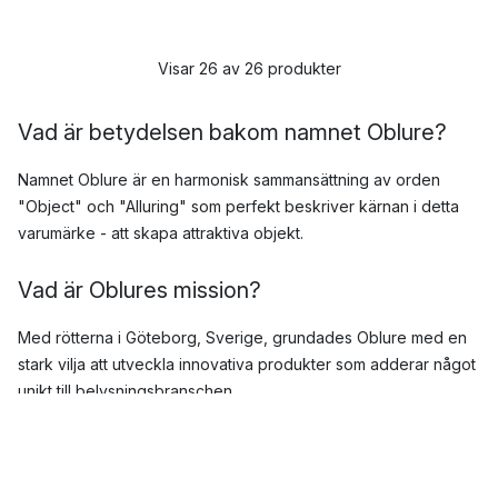
Visar 26 av 26 produkter
Vad är betydelsen bakom namnet Oblure?
Namnet Oblure är en harmonisk sammansättning av orden
"Object" och "Alluring" som perfekt beskriver kärnan i detta
varumärke - att skapa attraktiva objekt.
Vad är Oblures mission?
Med rötterna i Göteborg, Sverige, grundades Oblure med en
stark vilja att utveckla innovativa produkter som adderar något
unikt till belysningsbranschen.
Varför ska jag välja Oblure lampa?
Djupt förankrat i den skandinaviska designtraditionen,