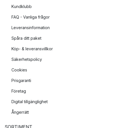
är utformad med noggrannhet och passion, med fokus på att
Kundklubb
inte bara vara funktionell utan också uttrycka sin egen unika
karaktär. Oblures designfilosofi skapar en perfekt balans
FAQ - Vanliga frågor
mellan form och funktion.
Leveransinformation
Spåra ditt paket
Köp- & leveransvillkor
Säkerhetspolicy
Cookies
Prisgaranti
Företag
Digital tillgänglighet
Ångerrätt
SORTIMENT