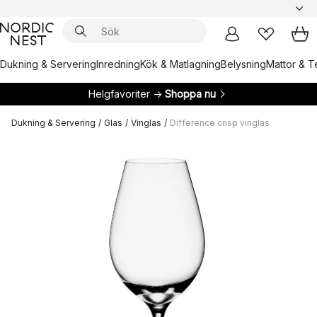
Dukning & Servering
Inredning
Kök & Matlagning
Belysning
Mattor & Te
Helgfavoriter →
Shoppa nu
Dukning & Servering
/
Glas
/
Vinglas
/
Difference crisp vinglas