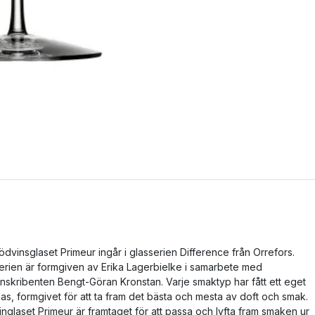
ödvinsglaset Primeur ingår i glasserien Difference från Orrefors.
erien är formgiven av Erika Lagerbielke i samarbete med
inskribenten Bengt-Göran Kronstan. Varje smaktyp har fått ett eget
las, formgivet för att ta fram det bästa och mesta av doft och smak.
inglaset Primeur är framtaget för att passa och lyfta fram smaken ur