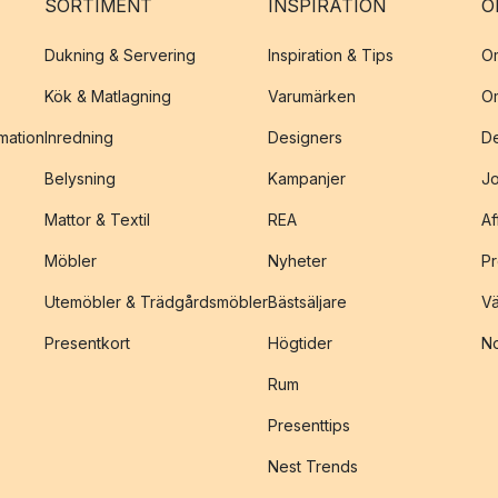
SORTIMENT
INSPIRATION
O
Dukning & Servering
Inspiration & Tips
O
Kök & Matlagning
Varumärken
O
amation
Inredning
Designers
De
Belysning
Kampanjer
J
Mattor & Textil
REA
Af
Möbler
Nyheter
Pr
Utemöbler & Trädgårdsmöbler
Bästsäljare
Vä
Presentkort
Högtider
No
Rum
Presenttips
Nest Trends