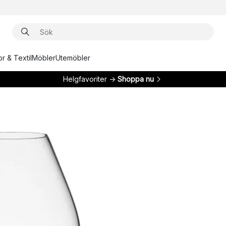
r & Textil
Möbler
Utemöbler
Helgfavoriter →
Shoppa nu