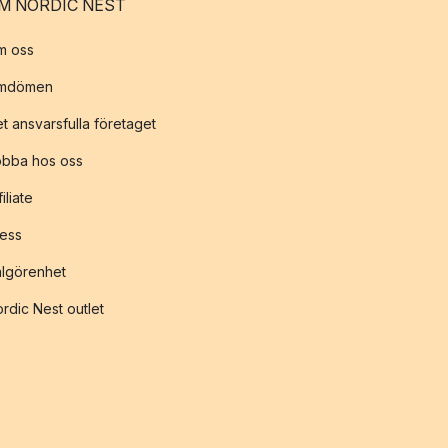
M NORDIC NEST
m oss
mdömen
t ansvarsfulla företaget
obba hos oss
filiate
ess
lgörenhet
rdic Nest outlet