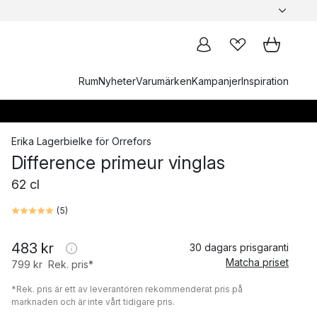
Rum
Nyheter
Varumärken
Kampanjer
Inspiration
Erika Lagerbielke
för
Orrefors
Difference primeur vinglas
62 cl
(
5
)
483 kr
30 dagars prisgaranti
Matcha priset
799 kr
Rek. pris*
*Rek. pris är ett av leverantören rekommenderat pris på
marknaden och är inte vårt tidigare pris.