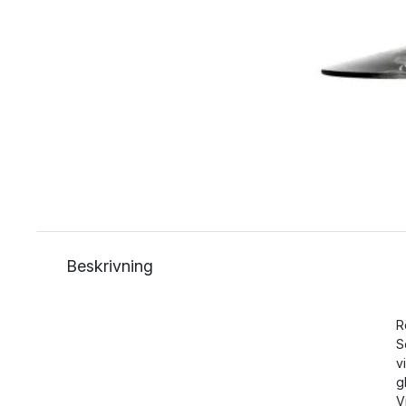
Beskrivning
R
S
v
g
V