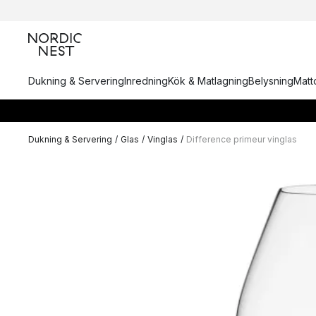
Dukning & Servering
Inredning
Kök & Matlagning
Belysning
Matto
Dukning & Servering
/
Glas
/
Vinglas
/
Difference primeur vinglas