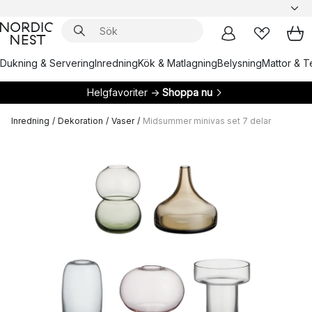
Dukning & Servering
Inredning
Kök & Matlagning
Belysning
Mattor & Te
Helgfavoriter →
Shoppa nu
Inredning
/
Dekoration
/
Vaser
/
Midsummer minivas set 7 delar