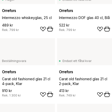
Orrefors
Orrefors
Intermezzo whiskeyglas, 25 cl
Intermezzo DOF glas 40 cl, Blå
489 kr
522 kr
Rek.
799 kr
Rek.
799 kr
Beställningsvara
Endast ett fåtal kvar
Orrefors
Orrefors
Carat old fashioned glas 21 cl
Carat old fashioned glas 21 cl
4-pack, Klar
2-pack, Klar
910 kr
413 kr
Rek.
1 300 kr
Rek.
749 kr