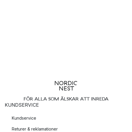
elegant design och ett klassiskt utseende som passar perfekt
för en fin middag eller en avslappnad kväll hemma.
Om du letar efter en present till en whiskyälskare är Orrefors
whiskyglas en utmärkt idé. Dessa glas är både vackra och
funktionella och kommer att uppskattas av alla som älskar
whisky.
FÖR ALLA SOM ÄLSKAR ATT INREDA
KUNDSERVICE
Kundservice
Returer & reklamationer