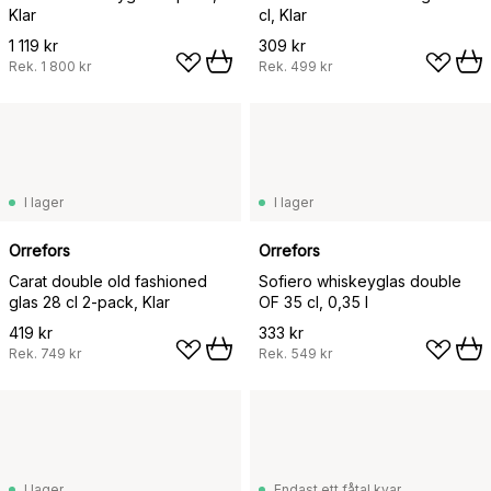
Klar
cl, Klar
1 119 kr
309 kr
Rek.
1 800 kr
Rek.
499 kr
I lager
I lager
Orrefors
Orrefors
Carat double old fashioned
Sofiero whiskeyglas double
glas 28 cl 2-pack, Klar
OF 35 cl, 0,35 l
419 kr
333 kr
Rek.
749 kr
Rek.
549 kr
I lager
Endast ett fåtal kvar