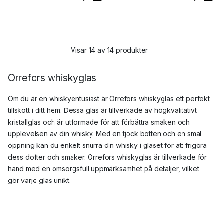
Visar 14 av 14 produkter
Orrefors whiskyglas
Om du är en whiskyentusiast är Orrefors whiskyglas ett perfekt
tillskott i ditt hem. Dessa glas är tillverkade av högkvalitativt
kristallglas och är utformade för att förbättra smaken och
upplevelsen av din whisky. Med en tjock botten och en smal
öppning kan du enkelt snurra din whisky i glaset för att frigöra
dess dofter och smaker. Orrefors whiskyglas är tillverkade för
hand med en omsorgsfull uppmärksamhet på detaljer, vilket
gör varje glas unikt.
Vi erbjuder ett noga utvalt sortiment av Orrefors whiskyglas för
att passa din personliga stil och preferenser. Varje glas har en