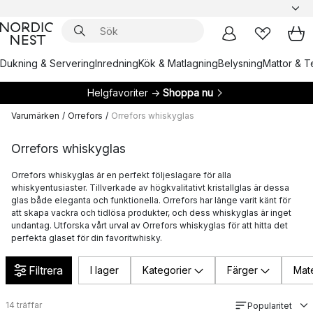
Dukning & Servering
Inredning
Kök & Matlagning
Belysning
Mattor & Te
Helgfavoriter →
Shoppa nu
Varumärken
/
Orrefors
/
Orrefors whiskyglas
Orrefors whiskyglas
Orrefors whiskyglas är en perfekt följeslagare för alla
whiskyentusiaster. Tillverkade av högkvalitativt kristallglas är dessa
glas både eleganta och funktionella. Orrefors har länge varit känt för
att skapa vackra och tidlösa produkter, och dess whiskyglas är inget
undantag. Utforska vårt urval av Orrefors whiskyglas för att hitta det
perfekta glaset för din favoritwhisky.
Filtrera
I lager
Kategorier
Färger
Mate
14
träffar
Popularitet