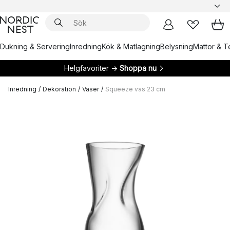
Dukning & Servering
Inredning
Kök & Matlagning
Belysning
Mattor & Te
Helgfavoriter →
Shoppa nu
Inredning
/
Dekoration
/
Vaser
/
Squeeze vas 23 cm