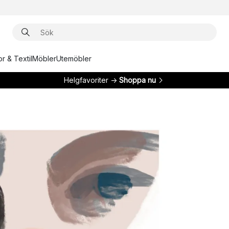
r & Textil
Möbler
Utemöbler
Helgfavoriter →
Shoppa nu