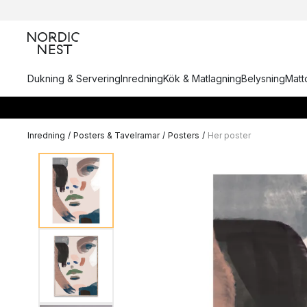
Dukning & Servering
Inredning
Kök & Matlagning
Belysning
Matto
Inredning
/
Posters & Tavelramar
/
Posters
/
Her poster