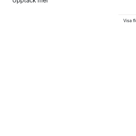
Upptäck mer
Visa f