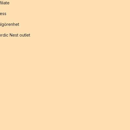
filiate
ess
lgörenhet
rdic Nest outlet