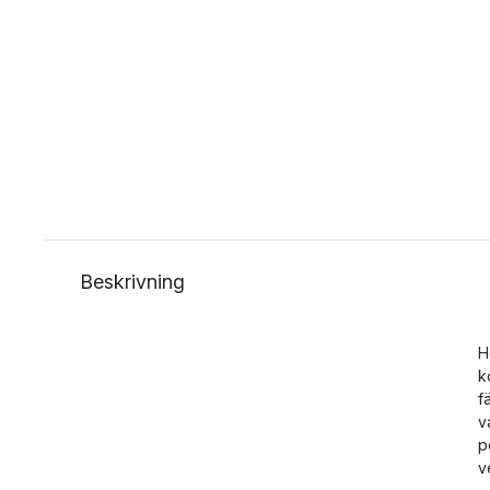
Beskrivning
H
k
f
v
p
v