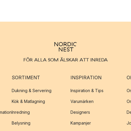
FÖR ALLA SOM ÄLSKAR ATT INREDA
SORTIMENT
INSPIRATION
O
Dukning & Servering
Inspiration & Tips
O
Kök & Matlagning
Varumärken
O
amation
Inredning
Designers
De
Belysning
Kampanjer
J