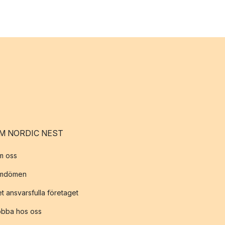
M NORDIC NEST
m oss
mdömen
t ansvarsfulla företaget
obba hos oss