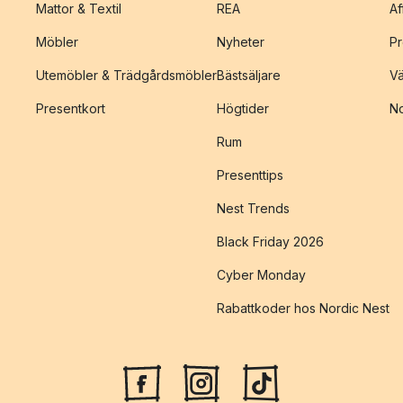
Mattor & Textil
REA
Af
Möbler
Nyheter
Pr
Utemöbler & Trädgårdsmöbler
Bästsäljare
Vä
Presentkort
Högtider
No
Rum
Presenttips
Nest Trends
Black Friday 2026
Cyber Monday
Rabattkoder hos Nordic Nest