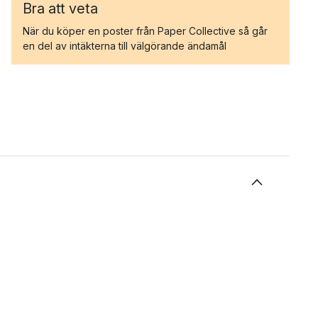
Bra att veta
När du köper en poster från Paper Collective så går
en del av intäkterna till välgörande ändamål