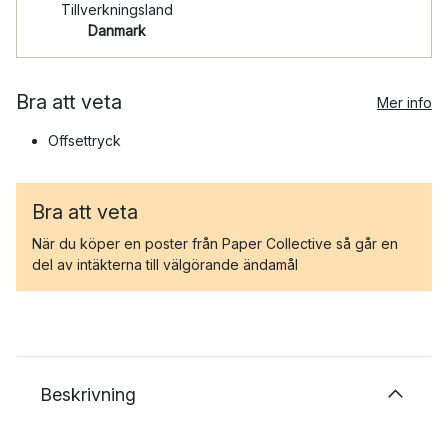
Tillverkningsland
Danmark
Bra att veta
Mer info
Offsettryck
Bra att veta
När du köper en poster från Paper Collective så går en
del av intäkterna till välgörande ändamål
Beskrivning