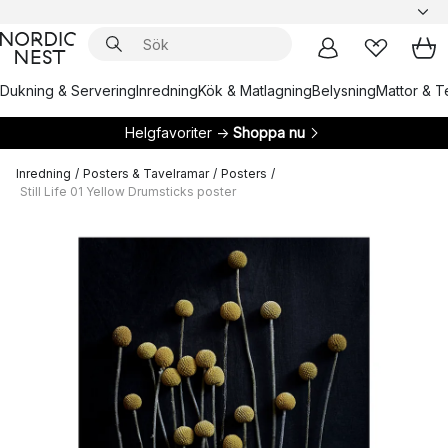
Dukning & Servering
Inredning
Kök & Matlagning
Belysning
Mattor & Te
Helgfavoriter →
Shoppa nu
Inredning
/
Posters & Tavelramar
/
Posters
/
Still Life 01 Yellow Drumsticks poster