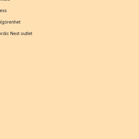
ess
lgörenhet
rdic Nest outlet