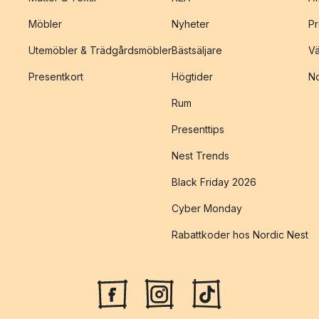
Möbler
Nyheter
Pr
Utemöbler & Trädgårdsmöbler
Bästsäljare
Vä
Presentkort
Högtider
No
Rum
Presenttips
Nest Trends
Black Friday 2026
Cyber Monday
Rabattkoder hos Nordic Nest