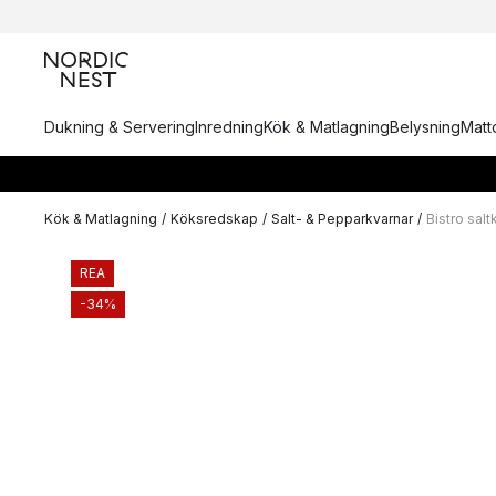
Dukning & Servering
Inredning
Kök & Matlagning
Belysning
Matto
Kök & Matlagning
/
Köksredskap
/
Salt- & Pepparkvarnar
/
Bistro sal
REA
-34%