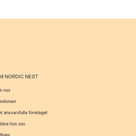
M NORDIC NEST
m oss
mdömen
t ansvarsfulla företaget
obba hos oss
filiate