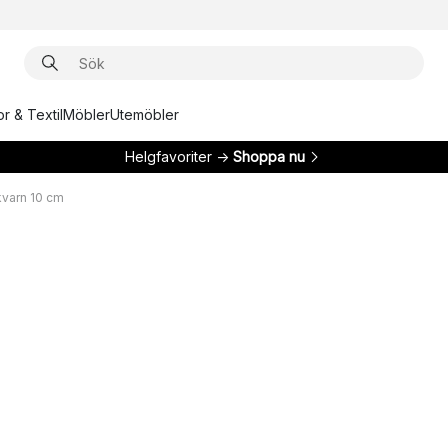
r & Textil
Möbler
Utemöbler
Helgfavoriter →
Shoppa nu
tkvarn 10 cm