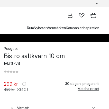
Rum
Nyheter
Varumärken
Kampanjer
Inspiration
Peugeot
Bistro saltkvarn 10 cm
Matt-vit
299 kr
30 dagars prisgaranti
Matcha priset
450 kr
(-34%)
Matt-vit