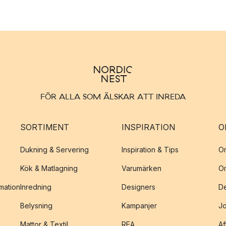
FÖR ALLA SOM ÄLSKAR ATT INREDA
SORTIMENT
INSPIRATION
O
Dukning & Servering
Inspiration & Tips
O
Kök & Matlagning
Varumärken
O
amation
Inredning
Designers
De
Belysning
Kampanjer
J
Mattor & Textil
REA
Af