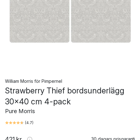
William Morris
för
Pimpernel
Strawberry Thief bordsunderlägg
30x40 cm 4-pack
Pure Morris
(
4.7
)
421 kr
30 dagars prisgaranti