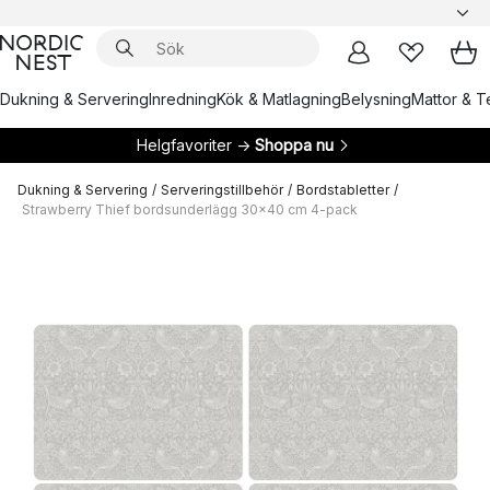
Dukning & Servering
Inredning
Kök & Matlagning
Belysning
Mattor & Te
Helgfavoriter →
Shoppa nu
Dukning & Servering
/
Serveringstillbehör
/
Bordstabletter
/
Strawberry Thief bordsunderlägg 30x40 cm 4-pack