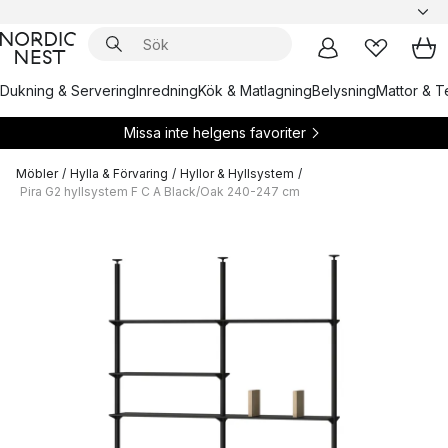
Dukning & Servering
Inredning
Kök & Matlagning
Belysning
Mattor & Te
Missa inte helgens favoriter
Möbler
/
Hylla & Förvaring
/
Hyllor & Hyllsystem
/
Pira G2 hyllsystem F C A Black/Oak 240-247 cm