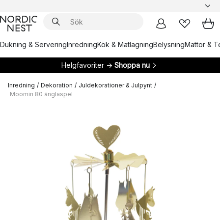
Dukning & Servering
Inredning
Kök & Matlagning
Belysning
Mattor & Te
Helgfavoriter →
Shoppa nu
Inredning
/
Dekoration
/
Juldekorationer & Julpynt
/
Moomin 80 änglaspel