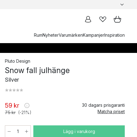
Rum
Nyheter
Varumärken
Kampanjer
Inspiration
Pluto Design
Snow fall julhänge
Silver
59 kr
30 dagars prisgaranti
Matcha priset
75 kr
(-21%)
Lägg i varukorg