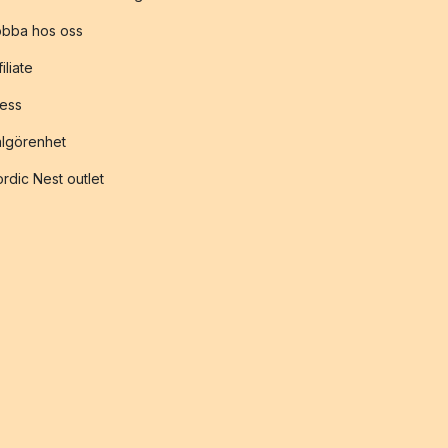
obba hos oss
filiate
ess
lgörenhet
rdic Nest outlet