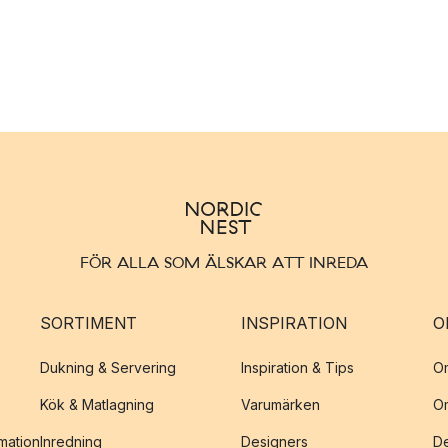
FÖR ALLA SOM ÄLSKAR ATT INREDA
SORTIMENT
INSPIRATION
O
Dukning & Servering
Inspiration & Tips
O
Kök & Matlagning
Varumärken
O
amation
Inredning
Designers
De