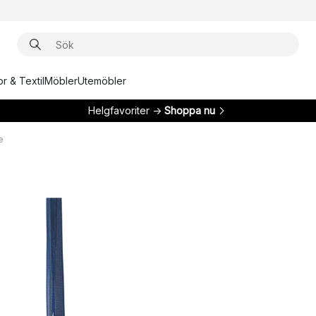
r & Textil
Möbler
Utemöbler
Helgfavoriter →
Shoppa nu
e