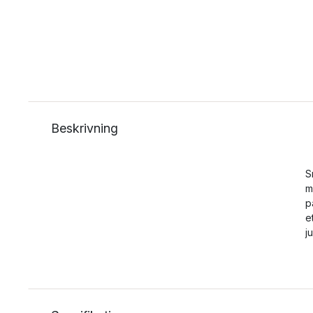
Beskrivning
S
m
p
e
j