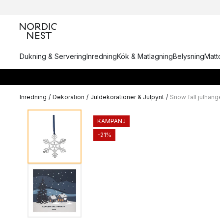
Dukning & Servering
Inredning
Kök & Matlagning
Belysning
Matto
Inredning
/
Dekoration
/
Juldekorationer & Julpynt
/
Snow fall julhäng
KAMPANJ
-21%