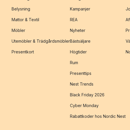
Belysning
Kampanjer
J
Mattor & Textil
REA
Af
Möbler
Nyheter
Pr
Utemöbler & Trädgårdsmöbler
Bästsäljare
Vä
Presentkort
Högtider
No
Rum
Presenttips
Nest Trends
Black Friday 2026
Cyber Monday
Rabattkoder hos Nordic Nest