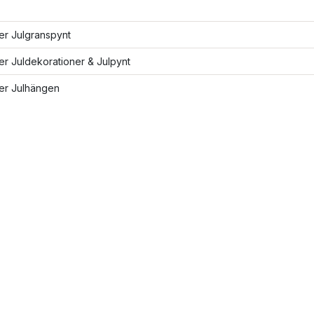
ler Julgranspynt
ler Juldekorationer & Julpynt
ler Julhängen