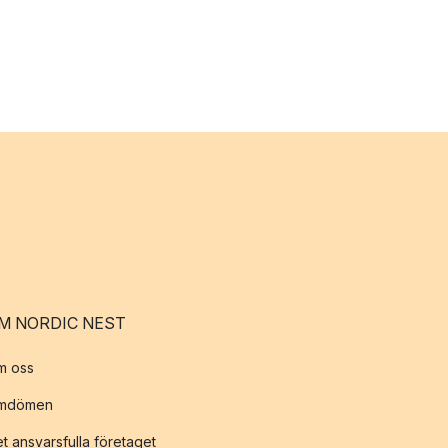
M NORDIC NEST
m oss
mdömen
t ansvarsfulla företaget