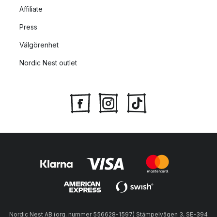
Affiliate
Press
Välgörenhet
Nordic Nest outlet
Nordic Nest AB (org. nummer 556628-1597) Stämpelvägen 3, SE-394