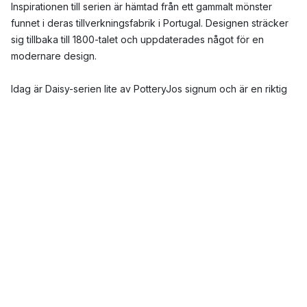
Inspirationen till serien är hämtad från ett gammalt mönster
funnet i deras tillverkningsfabrik i Portugal. Designen sträcker
sig tillbaka till 1800-talet och uppdaterades något för en
modernare design.
Idag är Daisy-serien lite av PotteryJos signum och är en riktig
storsäljare.
Vad kännetecknar servisen Daisy från
PotteryJo?
Servisen kännetecknas av sin rustika design med ett vackert
lättnadsmönster i färgsprakande färger. I serien finner du bland
annat
muggar
,
tallrikar
och
tårtfat
.
Sortimentet från PotteryJo som helhet präglas av matglädje,
sällskap och kärlek och produkterna är menade att förstärka
dessa tre ytterligare i din vardag.