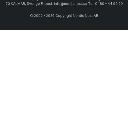
70 KALMAR, Sverige E-post: info@nordicnest.se Tel. 0480 - 44 99 20
© 2002 - 2026 Copyright Nordic Nest AB