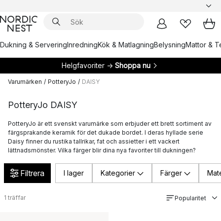
Dukning & Servering
Inredning
Kök & Matlagning
Belysning
Mattor & Te
Helgfavoriter →
Shoppa nu
Varumärken
/
PotteryJo
/
DAISY
PotteryJo DAISY
PotteryJo är ett svenskt varumärke som erbjuder ett brett sortiment av
färgsprakande keramik för det dukade bordet. I deras hyllade serie
Daisy finner du rustika tallrikar, fat och assietter i ett vackert
lättnadsmönster. Vilka färger blir dina nya favoriter till dukningen?
Filtrera
I lager
Kategorier
Färger
Mate
1
träffar
Popularitet