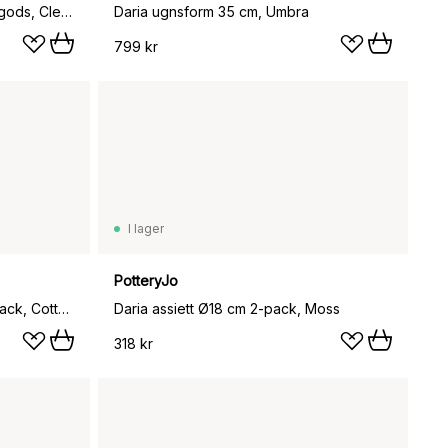
Daria serveringsfat 35 cm stengods, Clean grey
Daria ugnsform 35 cm, Umbra
799 kr
I lager
PotteryJo
Daria desserttallrik Ø22 cm 2-pack, Cotton white shiny
Daria assiett Ø18 cm 2-pack, Moss
318 kr