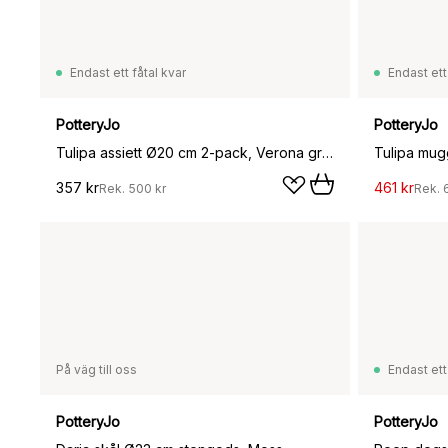
Endast ett fåtal kvar
Endast ett
PotteryJo
PotteryJo
Tulipa assiett Ø20 cm 2-pack, Verona green
Tulipa mug
357 kr
461 kr
Rek.
500 kr
Rek.
På väg till oss
Endast ett
PotteryJo
PotteryJo