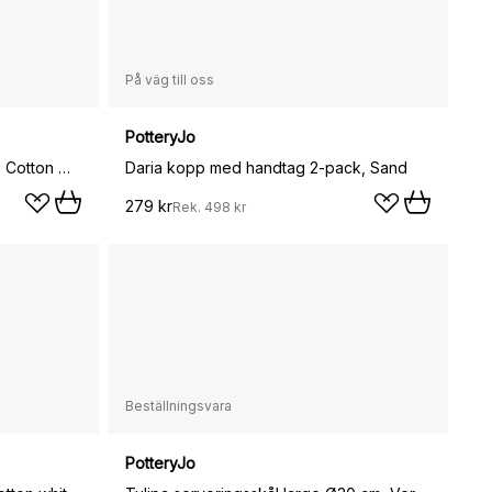
På väg till oss
PotteryJo
Daria mattallrik Ø28 cm 2-pack, Cotton white shiny
Daria kopp med handtag 2-pack, Sand
279 kr
Rek.
498 kr
Beställningsvara
PotteryJo