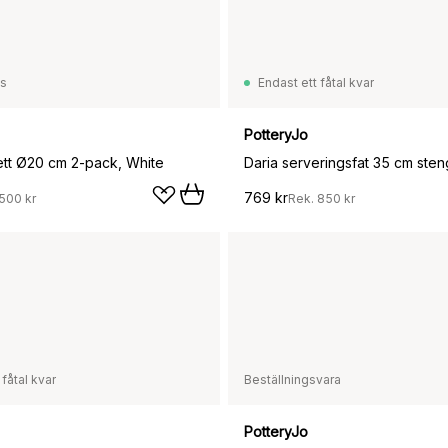
ss
Endast ett fåtal kvar
PotteryJo
iett Ø20 cm 2-pack, White
Daria serveringsfat 35 cm ste
769 kr
500 kr
Rek.
850 kr
 fåtal kvar
Beställningsvara
PotteryJo