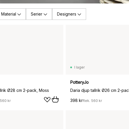
Material
Serier
Designers
I lager
PotteryJo
allrik Ø28 cm 2-pack, Moss
Daria djup tallrik Ø26 cm 2-pa
398 kr
560 kr
Rek.
560 kr