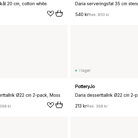
ål 20 cm, cotton white
540 kr
Rek.
850 kr
I lager
PotteryJo
erttallrik Ø22 cm 2-pack, Moss
213 kr
398 kr
Rek.
398 kr