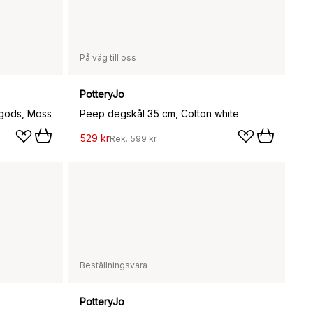
På väg till oss
PotteryJo
ngods, Moss
Peep degskål 35 cm, Cotton white
529 kr
Rek.
599 kr
Beställningsvara
PotteryJo