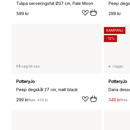
Tulipa serveringsfat Ø37 cm, Pale Moon
Peep degsk
599 kr
299 kr
KAMPANJ
-12%
På väg till oss
I lager
PotteryJo
PotteryJo
Peep degskål 27 cm, matt black
Daria dess
299 kr
349 kr
Rek.
450 kr
Rek.