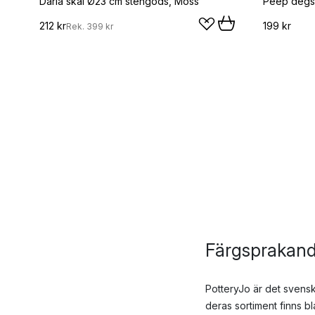
Daria skål Ø23 cm stengods, Moss
Peep degsk
212 kr
199 kr
Rek.
399 kr
Färgsprakande
PotteryJo är det svensk
deras sortiment finns b