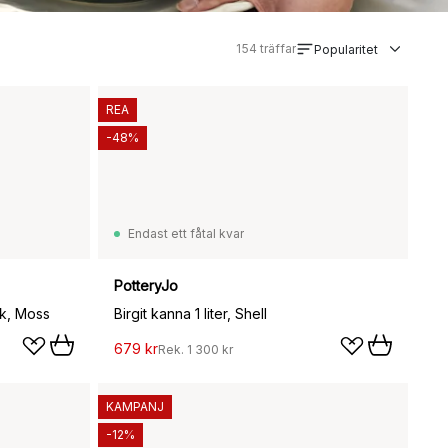
154
träffar
Popularitet
REA
-48%
Endast ett fåtal kvar
PotteryJo
ck, Moss
Birgit kanna 1 liter, Shell
679 kr
Rek.
1 300 kr
KAMPANJ
-12%