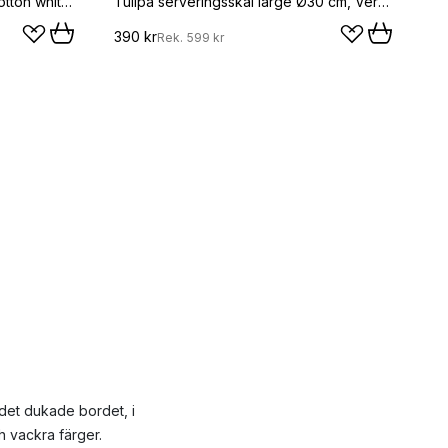
Daria assiett Ø18 cm 2-pack, Cotton white shiny
Tulipa serveringsskål large Ø30 cm, Verona green
390 kr
Rek.
599 kr
det dukade bordet, i
och vackra färger.