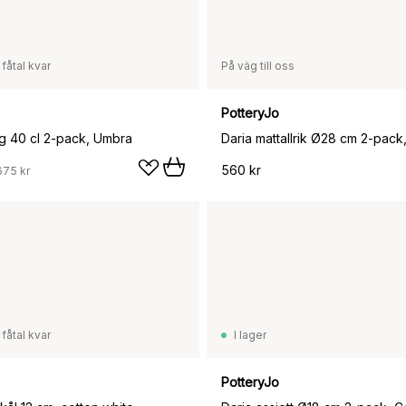
 fåtal kvar
På väg till oss
PotteryJo
g 40 cl 2-pack, Umbra
560 kr
675 kr
 fåtal kvar
I lager
PotteryJo