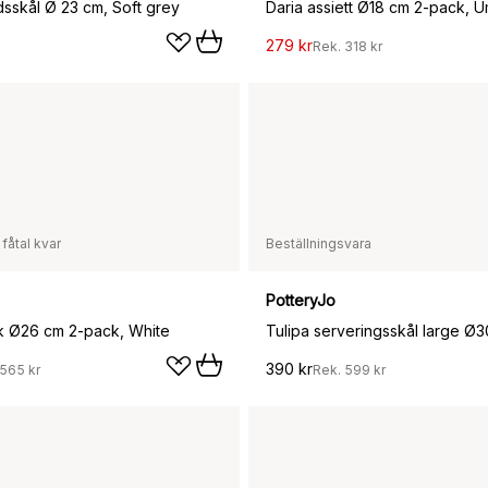
dsskål Ø 23 cm, Soft grey
Daria assiett Ø18 cm 2-pack, 
279 kr
Rek.
318 kr
 fåtal kvar
Beställningsvara
PotteryJo
rik Ø26 cm 2-pack, White
390 kr
565 kr
Rek.
599 kr