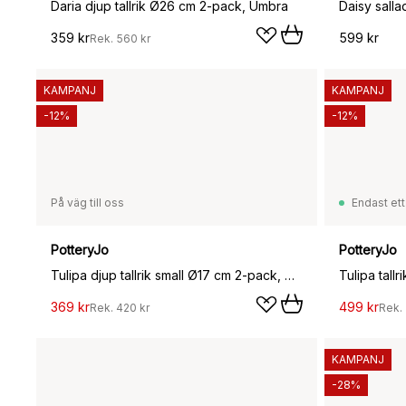
Daria djup tallrik Ø26 cm 2-pack, Umbra
Daisy salla
359 kr
599 kr
Rek.
560 kr
KAMPANJ
KAMPANJ
-12%
-12%
På väg till oss
Endast ett
PotteryJo
PotteryJo
Tulipa djup tallrik small Ø17 cm 2-pack, White
Tulipa tall
369 kr
499 kr
Rek.
420 kr
Rek.
KAMPANJ
-28%