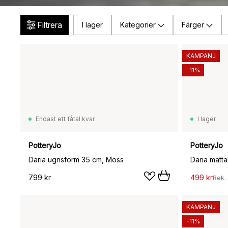
Filtrera
I lager
Kategorier
Färger
KAMPANJ
-11%
Endast ett fåtal kvar
I lager
PotteryJo
PotteryJo
Daria ugnsform 35 cm, Moss
Daria matt
799 kr
499 kr
Rek.
KAMPANJ
-11%