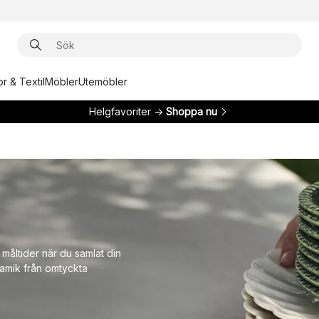
r & Textil
Möbler
Utemöbler
Helgfavoriter →
Shoppa nu
måltider när du samlat din
ramik från omtyckta