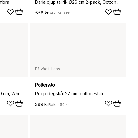
Umbra
Daria djup tallrik Ø26 cm 2-pack, Cotton white shiny
558 kr
Rek.
560 kr
På väg till oss
PotteryJo
Tulipa serveringsskål large Ø30 cm, White
Peep degskål 27 cm, cotton white
399 kr
Rek.
450 kr