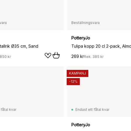
vara
Beställningsvara
PotteryJo
tallrik Ø35 cm, Sand
Tulipa kopp 20 cl 2-pack, Almo
269 kr
850 kr
Rek.
385 kr
KAMPANJ
-12%
 fåtal kvar
Endast ett fåtal kvar
PotteryJo