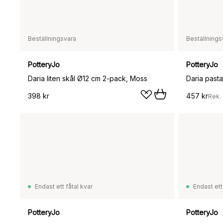
Beställningsvara
Beställnings
PotteryJo
PotteryJo
Daria liten skål Ø12 cm 2-pack, Moss
Daria pasta
398 kr
457 kr
Rek.
Endast ett fåtal kvar
Endast ett
PotteryJo
PotteryJo