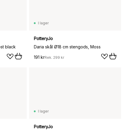
I lager
PotteryJo
st black
Daria skål Ø18 cm stengods, Moss
191 kr
Rek.
299 kr
I lager
PotteryJo