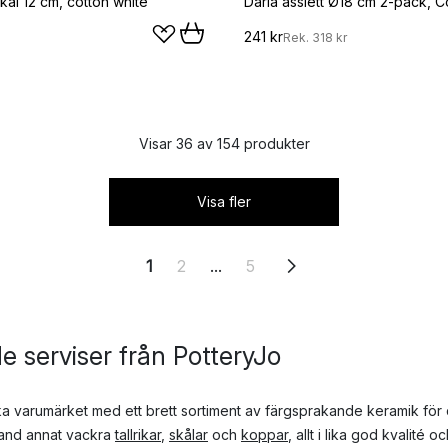
ål 12 cm, cotton white
241 kr
Rek.
318 kr
Visar 36 av 154 produkter
Visa fler
1
2
...
5
 serviser från PotteryJo
a varumärket med ett brett sortiment av färgsprakande keramik för 
land annat vackra
tallrikar
,
skålar
och
koppar
, allt i lika god kvalité 