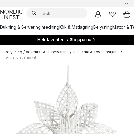
Dukning & Servering
Inredning
Kök & Matlagning
Belysning
Mattor & Te
Helgfavoriter →
Shoppa nu
Belysning
/
Advents- & Julbelysning
/
Julstjärna & Adventsstjärna
/
Anna julstjärna vit