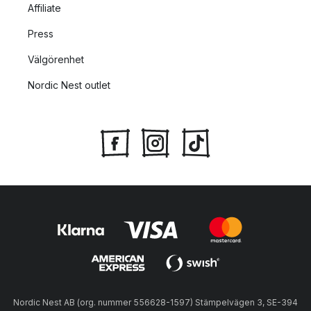
Affiliate
Press
Välgörenhet
Nordic Nest outlet
Nordic Nest AB (org. nummer 556628-1597) Stämpelvägen 3, SE-394