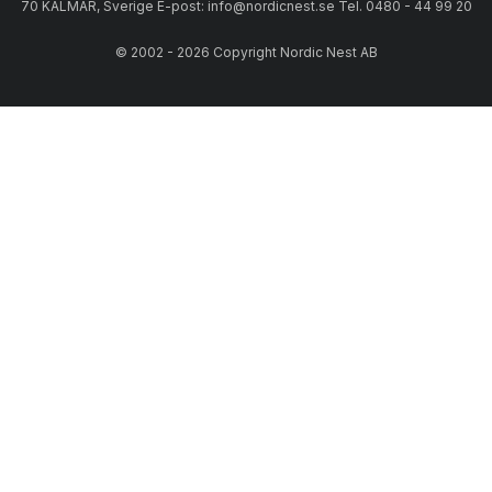
70 KALMAR, Sverige E-post: info@nordicnest.se Tel. 0480 - 44 99 20
© 2002 - 2026 Copyright Nordic Nest AB