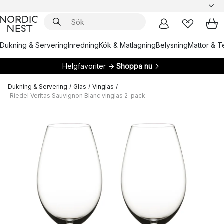
Dukning & Servering
Inredning
Kök & Matlagning
Belysning
Mattor & Te
Helgfavoriter →
Shoppa nu
Dukning & Servering
/
Glas
/
Vinglas
/
Riedel Veritas Sauvignon Blanc vinglas 2-pack