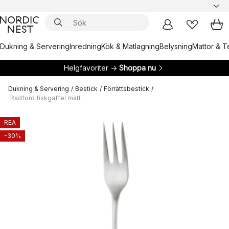
Dukning & Servering
Inredning
Kök & Matlagning
Belysning
Mattor & Te
Helgfavoriter →
Shoppa nu
Dukning & Servering
/
Bestick
/
Förrättsbestick
/
Radford fiskgaffel matt
REA
-30%