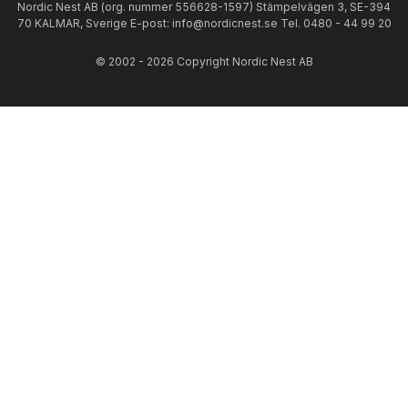
Nordic Nest AB (org. nummer 556628-1597) Stämpelvägen 3, SE-394
70 KALMAR, Sverige E-post: info@nordicnest.se Tel. 0480 - 44 99 20
© 2002 - 2026 Copyright Nordic Nest AB