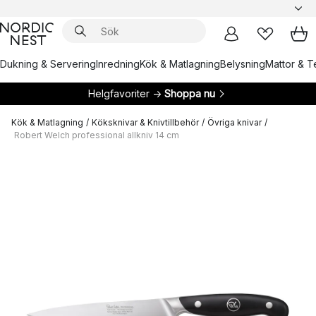
Dukning & Servering
Inredning
Kök & Matlagning
Belysning
Mattor & Te
Helgfavoriter →
Shoppa nu
Kök & Matlagning
/
Köksknivar & Knivtillbehör
/
Övriga knivar
/
Robert Welch professional allkniv 14 cm